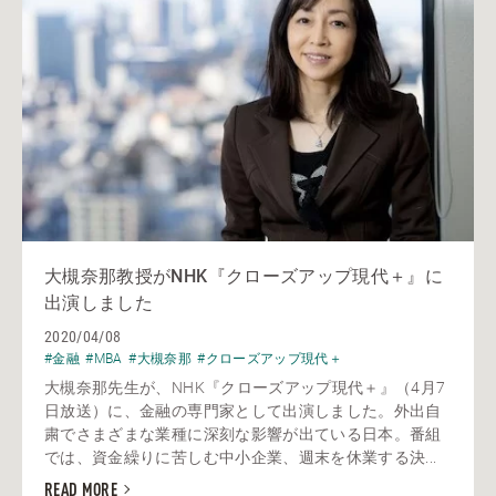
大槻奈那教授がNHK『クローズアップ現代＋』に
出演しました
2020/04/08
#金融
#MBA
#大槻奈那
#クローズアップ現代＋
大槻奈那先生が、NHK『クローズアップ現代＋』（4月7
日放送）に、金融の専門家として出演しました。外出自
粛でさまざまな業種に深刻な影響が出ている日本。番組
では、資金繰りに苦しむ中小企業、週末を休業する決...
READ MORE