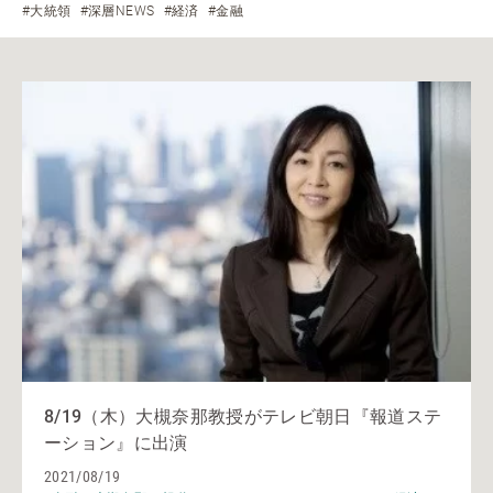
#大統領
#深層NEWS
#経済
#金融
8/19（木）大槻奈那教授がテレビ朝日『報道ステ
ーション』に出演
2021/08/19