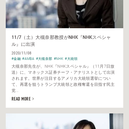
11/7（土）大槻奈那教授がNHK『NHKスペシャ
ル』に出演
2020/11/08
#金融
#AMBA
#大槻奈那
#NHK
#大統領
大槻奈那先生が、NHK『NHKスペシャル』（11月7日放
送）に、マネックス証券チーフ・アナリストとして出演
されます。世界が注目するアメリカ大統領選挙につい
て、再選を狙うトランプ大統領と政権奪還を目指す民主
党...
READ MORE