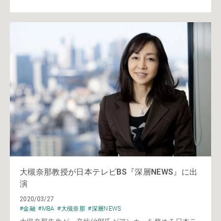
大槻奈那教授が日本テレビBS『深層NEWS』に出
演
2020/03/27
#金融
#MBA
#大槻奈那
#深層NEWS