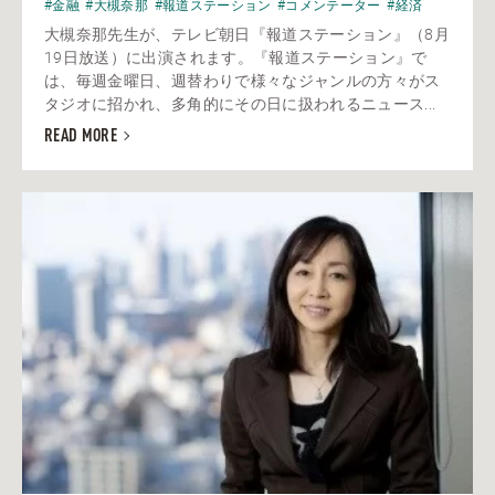
#金融
#大槻奈那
#報道ステーション
#コメンテーター
#経済
大槻奈那先生が、テレビ朝日『報道ステーション』（8月
19日放送）に出演されます。『報道ステーション』で
は、毎週金曜日、週替わりで様々なジャンルの方々がス
タジオに招かれ、多角的にその日に扱われるニュース...
READ MORE