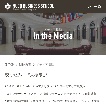
EN
メディア掲載
In the Media
TOP
MBA教育
メディア掲載
絞り込み：
#大槻奈那
#AMBA
#MBA
#NHK
#アナリスト
#クローズアップ現代＋
#コメンテーター
#メディア掲載
#モーニングサテライト
#仮想通貨
#名古屋商科大学ビジネススクール
#名商大
#報道ステーション
#大槻