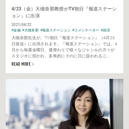
4/23（金）大槻奈那教授がTV朝日『報道ステーシ
ョン』に出演
2021/04/22
#金融
#大槻奈那
#報道ステーション
#コメンテーター
#経済
大槻奈那先生が、TV朝日『報道ステーション』（4月23
日放送）に出演されます。『報道ステーション』では、4
月から毎週金曜日、週替わりで様々なジャンルの方々が
スタジオに招かれ、多角的にそのに日に扱われるニ...
READ MORE