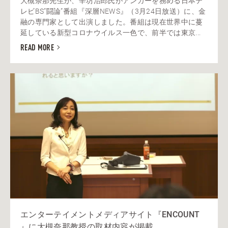
大槻奈那先生が、辛坊治郎氏がアンカーを務める日本テ
レビBS”闘論”番組『深層NEWS』（3月24日放送）に、金
融の専門家として出演しました。番組は現在世界中に蔓
延している新型コロナウイルス一色で、前半では東京...
READ MORE
エンターテイメントメディアサイト『ENCOUNT
』に大槻奈那教授の取材内容が掲載