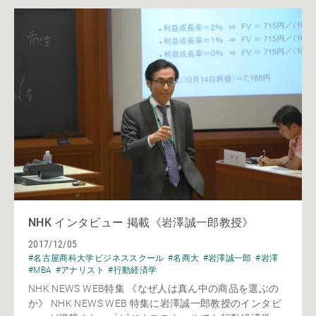
NHK インタビュー 掲載《岩澤誠一郎教授》
2017/12/05
#名古屋商科大学ビジネススクール
#名商大
#岩澤誠一郎
#岩澤
#MBA
#アナリスト
#行動経済学
NHK NEWS WEB特集 《なぜ人は真ん中の商品を選ぶの
か》 NHK NEWS WEB 特集に岩澤誠一郎教授のインタビ