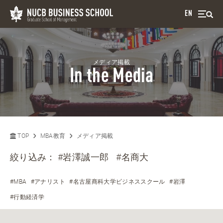
EN
メディア掲載
In the Media
TOP
MBA教育
メディア掲載
絞り込み：
#岩澤誠一郎
#名商大
#MBA
#アナリスト
#名古屋商科大学ビジネススクール
#岩澤
#行動経済学