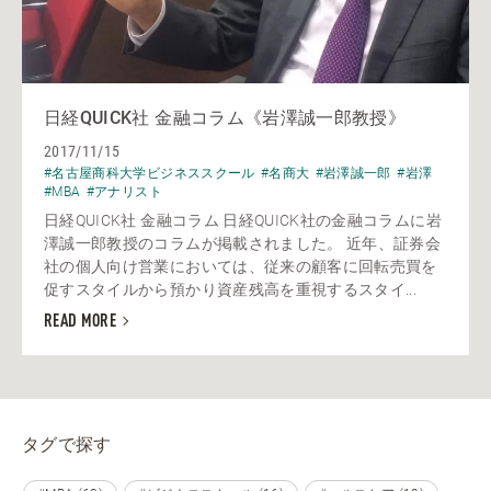
日経QUICK社 金融コラム《岩澤誠一郎教授》
2017/11/15
#名古屋商科大学ビジネススクール
#名商大
#岩澤誠一郎
#岩澤
#MBA
#アナリスト
日経QUICK社 金融コラム 日経QUICK社の金融コラムに岩
澤誠一郎教授のコラムが掲載されました。 近年、証券会
社の個人向け営業においては、従来の顧客に回転売買を
促すスタイルから預かり資産残高を重視するスタイ...
READ MORE
タグで探す