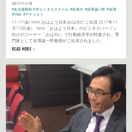
2017/11/18
#名古屋商科大学ビジネススクール
#名商大
#岩澤誠一郎
#岩澤
#MBA
#アナリスト
11/17(金) NHK おはよう日本(おはBiz) ご出演 2017年11
月17日(金)、NHK「おはよう日本」のビジネスパーソン
向けのコーナー「おはBiz」で行動経済学が特集され、専
門家として岩澤誠一郎教授がご出演されました。 ...
READ MORE