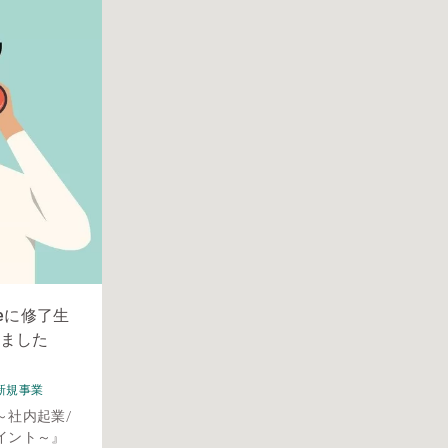
ureに修了生
ました
新規事業
～社内起業/
イント～』