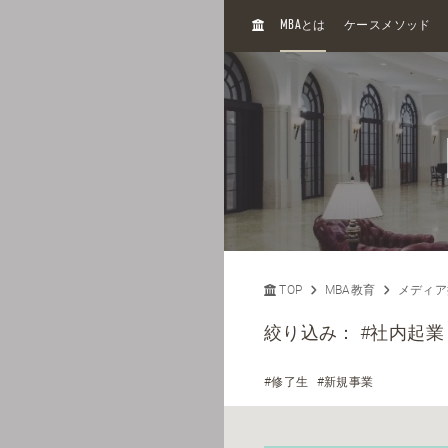
H
MBA
とは
ケースメソッド
O
M
E
TOP
MBA教育
メディア
絞り込み：
#社内起業
#修了生
#新規事業