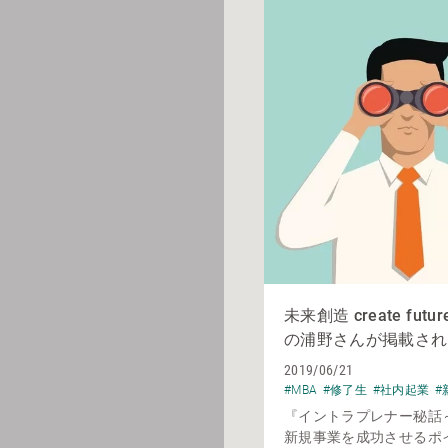
未来創造 create fut
の浦野さんが掲載され
2019/06/21
#MBA
#修了生
#社内起業
#
『イントラプレナー秘話
新規事業を成功させるポ