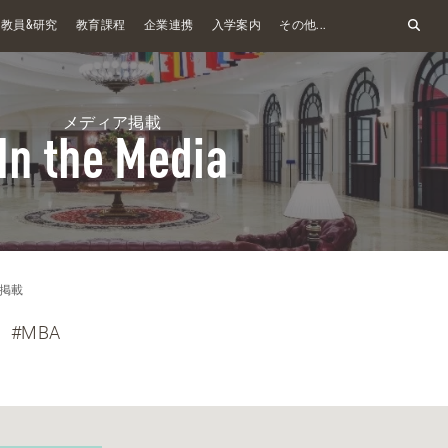
&
教員
研究
教育課程
企業連携
入学案内
その他...
メディア掲載
In the Media
掲載
#MBA