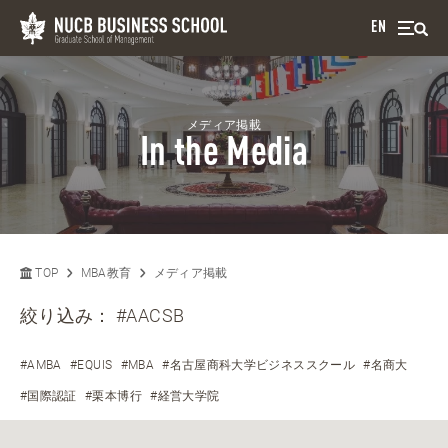
EN
メディア掲載
In the Media
TOP
MBA教育
メディア掲載
絞り込み：
#AACSB
#AMBA
#EQUIS
#MBA
#名古屋商科大学ビジネススクール
#名商大
#国際認証
#栗本博行
#経営大学院