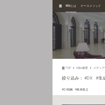
H
MBA
とは
ケースメソッド
O
M
E
TOP
MBA教育
メディア
絞り込み：
#DX
#生成
#DX戦略
#根来龍之