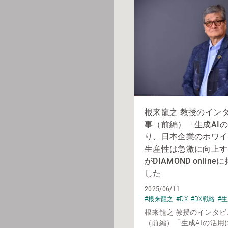
根来龍之 教授のイン
事（前編）「生成AI
り、日本企業のホワイ
生産性は急激に向上す
がDIAMOND onlin
した
2025/06/11
#根来龍之
#DX
#DX戦略
#生
根来龍之 教授のインタビ
（前編）「生成AIの活用