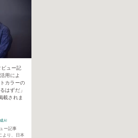
タビュー記
の活用によ
トカラーの
るはずだ」
eに掲載されま
成AI
ュー記事
により、日本