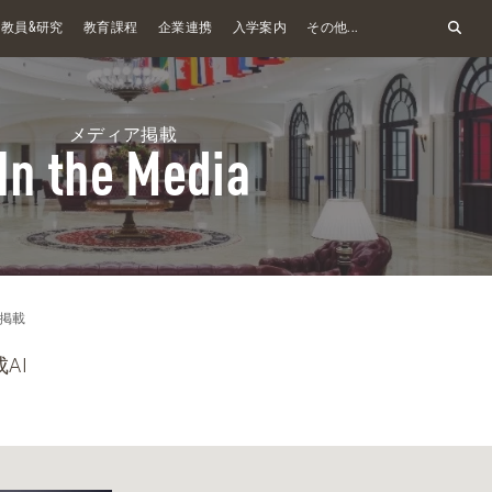
&
教員
研究
教育課程
企業連携
入学案内
その他...
メディア掲載
In the Media
掲載
AI