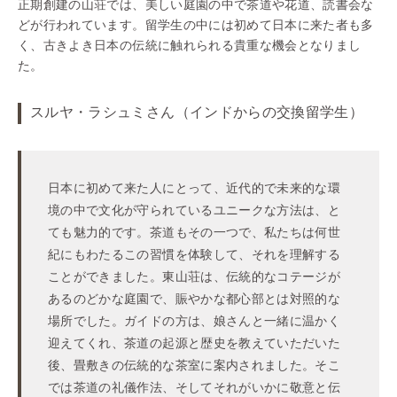
正期創建の山荘では、美しい庭園の中で茶道や花道、読書会な
どが行われています。留学生の中には初めて日本に来た者も多
く、古きよき日本の伝統に触れられる貴重な機会となりまし
た。
スルヤ・ラシュミさん（インドからの交換留学生）
日本に初めて来た人にとって、近代的で未来的な環
境の中で文化が守られているユニークな方法は、と
ても魅力的です。茶道もその一つで、私たちは何世
紀にもわたるこの習慣を体験して、それを理解する
ことができました。東山荘は、伝統的なコテージが
あるのどかな庭園で、賑やかな都心部とは対照的な
場所でした。ガイドの方は、娘さんと一緒に温かく
迎えてくれ、茶道の起源と歴史を教えていただいた
後、畳敷きの伝統的な茶室に案内されました。そこ
では茶道の礼儀作法、そしてそれがいかに敬意と伝