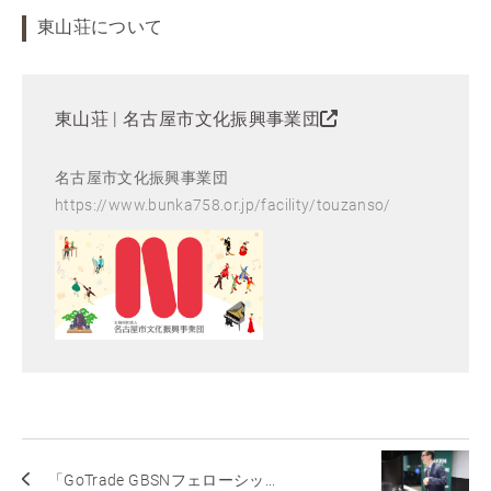
東山荘について
東山荘 | 名古屋市文化振興事業団
名古屋市文化振興事業団
https://www.bunka758.or.jp/facility/touzanso/
「GoTrade GBSNフェローシッ...