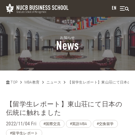
EN
お知らせ
News
TOP
MBA教育
ニュース
【留学生レポート】東山荘にて日本の伝
【留学生レポート】東山荘にて日本の
伝統に触れました
2022/11/04 Fri
#国際交流
#英語MBA
#交換留学
#留学生レポート