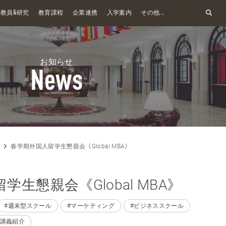
&
教員
研究
教育課程
企業連携
入学案内
その他...
お知らせ
News
春学期外国人留学生懇親会《Global MBA》
生懇親会《Global MBA》
#週末型スクール
#マーケティング
#ビジネススクール
#講義紹介