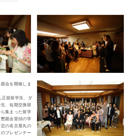
懇親会を開催しま
外国人正規留学生、ダ
学生、短期交換留
から集まった留学
。懇親会冒頭の学
予定の名古屋丸の
てのプレゼンテー