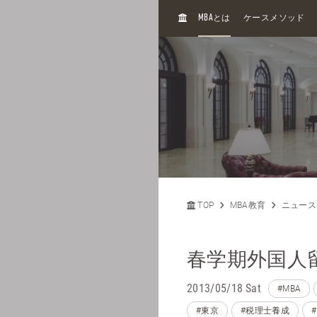
H
MBA
とは
ケースメソッド
O
M
E
TOP
MBA教育
ニュース
春学期外国人留学
2013/05/18 Sat
#MBA
#東京
#税理士養成