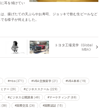
剣に耳を傾けてい
には、揚げたての天ぷらやお寿司、ジョッキで飲む生ビールなど
んでる様子が伺えました。
ち
トヨタ工場見学《Global
MBA》
#mba (371)
#MBA交換留学 (21)
#MBA単科 (19)
ミナー (29)
#ビジネススクール (229)
#ビジネス公開講座 (49)
#マーケティング (69)
(38)
#国際交流 (26)
#国際認証 (15)