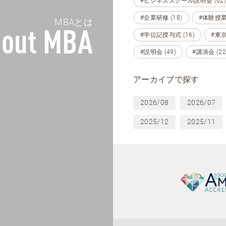
#ビジネススクール説明会 (62)
#企業研修 (18)
#体験授業 
MBAとは
out MBA
#学位記授与式 (16)
#東京 
#説明会 (49)
#講演会 (22
アーカイブで探す
2026/08
2026/07
2025/12
2025/11