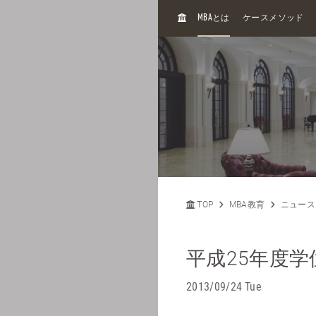
H
MBA
とは
ケースメソッド
O
M
E
TOP
MBA教育
ニュース
平成25年度
2013/09/24 Tue