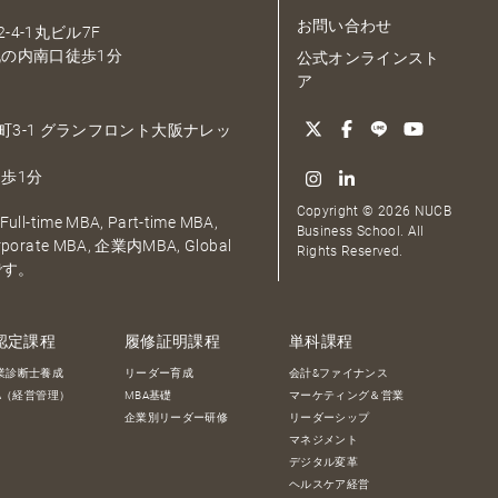
お問い合わせ
-4-1丸ビル7F
の内南口徒歩1分
公式オンラインスト
ア
大深町3-1 グランフロント大阪ナレッ
歩1分
Copyright © 2026 NUCB
ull-time MBA, Part-time MBA,
Business School. All
orporate MBA, 企業内MBA, Global
Rights Reserved.
です。
認定課程
履修証明課程
単科課程
業診断士養成
リーダー育成
会計&ファイナンス
BA（経営管理）
MBA基礎
マーケティング＆営業
企業別リーダー研修
リーダーシップ
マネジメント
デジタル変革
ヘルスケア経営