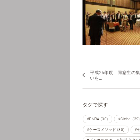
平成25年度 同窓生の
いを...
タグで探す
#EMBA (30)
#Global (39)
#ケースメソッド (35)
#セ