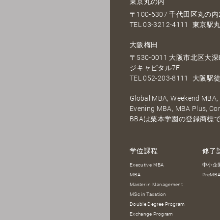
東京丸の内
〒100-6307 千代田区丸の内2
TEL
03-3212-4111
東京駅丸
大阪梅田
〒530-0011 大阪市北区
ジキャピタル7F
TEL
052-203-8111
大阪駅徒
Global MBA, Weekend MBA, F
Evening MBA, MBA Plus, C
BBAは栗本学園の登録商標
学位課程
修了
Executive MBA
中小企
MBA
PreM
Master in Management
MSc in Taxation
Double Degree Program
Exchange Program