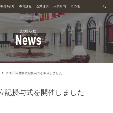
&
教員
研究
教育課程
企業連携
入学案内
その他...
お知らせ
News
平成25年度学位記授与式を開催しました
学位記授与式を開催しました