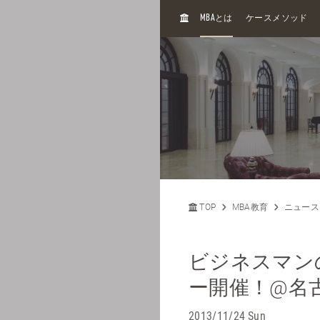
H
MBA
とは
ケースメソッド
O
M
E
TOP
MBA教育
ニュース
ビジネスマン
ー開催！@名
2013/11/24 Sun