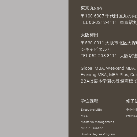
東京丸の内
〒100-6307 千代田区丸の内2
TEL
03-3212-4111
東京駅丸
大阪梅田
〒530-0011 大阪市北区
ジキャピタル7F
TEL
052-203-8111
大阪駅徒
Global MBA, Weekend MBA, F
Evening MBA, MBA Plus, C
BBAは栗本学園の登録商標
学位課程
修了
Executive MBA
中小企
MBA
PreM
Master in Management
MSc in Taxation
Double Degree Program