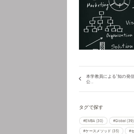
本学教員による“知の発信
公...
タグで探す
#EMBA (30)
#Global (39)
#ケースメソッド (35)
#セ