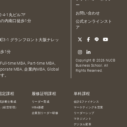
ー
お問い合わせ
-4-1丸ビル7F
の内南口徒歩1分
公式オンラインスト
ア
大深町3-1 グランフロント大阪ナレッ
歩1分
Copyright © 2026 NUCB
ull-time MBA, Part-time MBA,
Business School. All
orporate MBA, 企業内MBA, Global
Rights Reserved.
です。
認定課程
履修証明課程
単科課程
業診断士養成
リーダー育成
会計&ファイナンス
BA（経営管理）
MBA基礎
マーケティング＆営業
企業別リーダー研修
リーダーシップ
マネジメント
デジタル変革