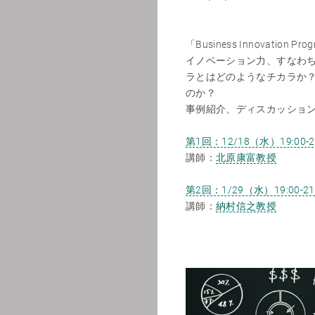
「Business Innovat
イノベーション力、すなわ
ラとはどのようなチカラか
のか？
事例紹介、ディスカッショ
第1回：12/18（水）19:00-2
講師：
北原康富教授
第2回：1/29（水）19:00-21
講師：
納村信之教授