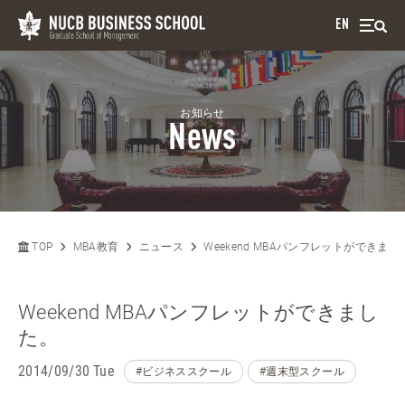
EN
お知らせ
News
TOP
MBA教育
ニュース
Weekend MBAパンフレットができまし
Weekend MBAパンフレットができまし
た。
2014/09/30 Tue
#ビジネススクール
#週末型スクール