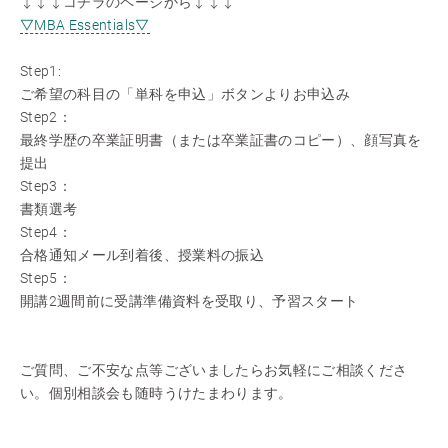
↓↓↓コチラのページから↓↓↓
▽MBA Essentials▽
Step1:
ご希望の科目の「単科を申込」ボタンよりお申込み
Step2：
最終学歴の卒業証明書（または卒業証書のコピー）、顔写真を
提出
Step3：
書類選考
Step4：
合格通知メール到着後、授業料の振込
Step5：
開講2週間前に受講準備資料を受取り、予習スタート
ご質問、ご不安な点等ございましたらお気軽にご相談くださ
い。個別相談会も随時うけたまわります。