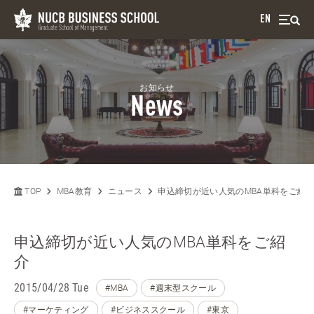
EN
お知らせ
News
TOP
MBA教育
ニュース
申込締切が近い人気のMBA単科をご紹
申込締切が近い人気のMBA単科をご紹
介
2015/04/28 Tue
#MBA
#週末型スクール
#マーケティング
#ビジネススクール
#東京