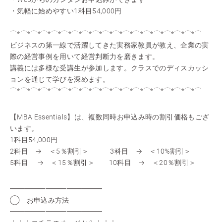
・気軽に始めやすい1科目54,000円
⌒*⌒*⌒*⌒*⌒*⌒*⌒*⌒*⌒*⌒*⌒*⌒*⌒*⌒*⌒*⌒*⌒*⌒*⌒
ビジネスの第一線で活躍してきた実務家教員が教え、企業の実
際の経営事例を用いて経営判断力を磨きます。
講義には多様な受講生が参加します。クラスでのディスカッシ
ョンを通じて学びを深めます。
⌒*⌒*⌒*⌒*⌒*⌒*⌒*⌒*⌒*⌒*⌒*⌒*⌒*⌒*⌒*⌒*⌒*⌒*⌒
【MBA Essentials】は、複数同時お申込み時の割引価格もござ
います。
1科目54,000円
2科目 → ＜5％割引＞ 3科目 → ＜10%割引＞
5科目 → ＜15％割引＞ 10科目 → ＜20％割引＞
━━━━━━━━━━━━━
◯ お申込み方法
━━━━━━━━━━━━━