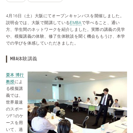
4月16日（土）大阪にてオープンキャンパスを開催しました。
説明会では、大阪で開講している
EMBA
で学べること、通い
方、学生間のネットワークを紹介しました。実際の講義の見学
や、模擬講義の体験、修了生体験談を聞く機会ももうけ、本学
での学びを体感していただきました。
MBA体験講義
栗本 博行
教授
によ
る模擬講
義では、
世界最速
のスポー
ツF1のケ
ースを用
いて、過