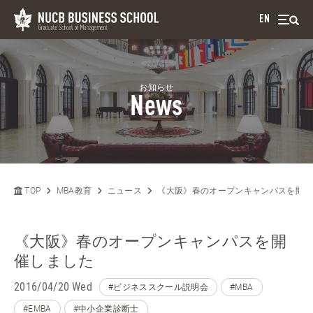
EN
お知らせ
News
TOP
MBA教育
ニュース
《大阪》春のオープンキャンパスを開催
《大阪》春のオープンキャンパスを開
催しました
2016/04/20 Wed
#ビジネススクール説明会
#MBA
#EMBA
#中小企業診断士