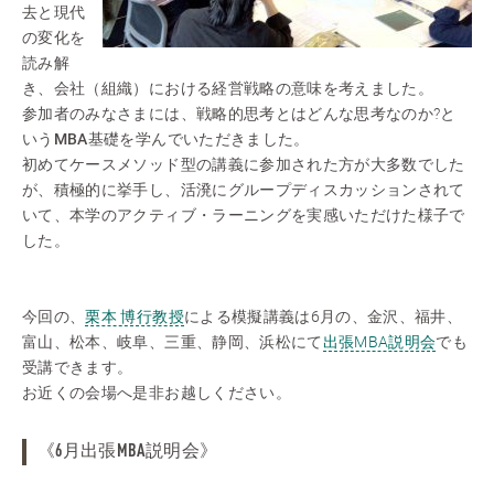
去と現代
の変化を
読み解
き、会社（組織）における経営戦略の意味を考えました。
参加者のみなさまには、戦略的思考とはどんな思考なのか?と
いう
MBA基礎
を学んでいただきました。
初めてケースメソッド型の講義に参加された方が大多数でした
が、積極的に挙手し、活溌にグループディスカッションされて
いて、本学のアクティブ・ラーニングを実感いただけた様子で
した。
今回の、
栗本 博行教授
による模擬講義は6月の、金沢、福井、
富山、松本、岐阜、三重、静岡、浜松にて
出張MBA説明会
でも
受講できます。
お近くの会場へ是非お越しください。
《6月出張MBA説明会》