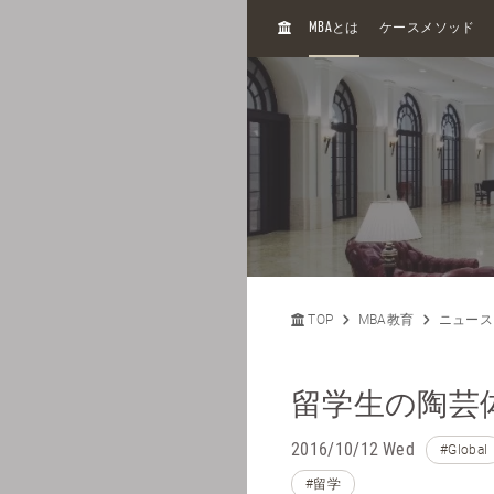
H
MBA
とは
ケースメソッド
O
M
E
TOP
MBA教育
ニュース
留学生の陶芸体験《
2016/10/12 Wed
#Global
#留学