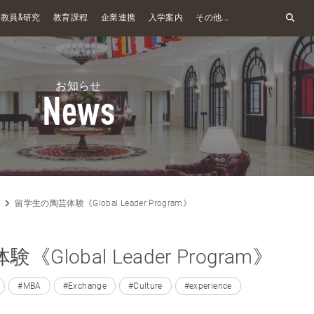
&
教員
研究
教育課程
企業連携
入学案内
その他...
お知らせ
News
留学生の陶芸体験《Global Leader Program》
Global Leader Program》
#MBA
#Exchange
#Culture
#experience