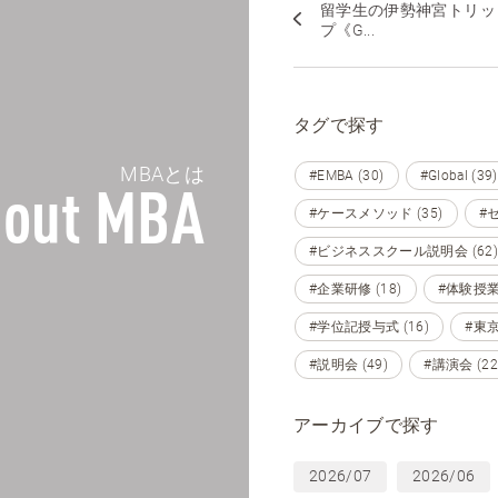
留学生の伊勢神宮トリッ
プ《G...
タグで探す
MBAとは
#EMBA (30)
#Global (39)
out MBA
#ケースメソッド (35)
#セ
#ビジネススクール説明会 (62)
#企業研修 (18)
#体験授業 
#学位記授与式 (16)
#東京 
#説明会 (49)
#講演会 (22
アーカイブで探す
2026/07
2026/06