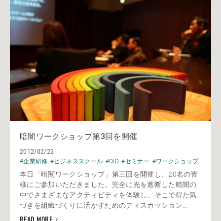
暗闇ワークショップ第3回を開催
2012/02/22
#企業研修
#ビジネススクール
#DID
#セミナー
#ワークショップ
本日「暗闇ワークショップ」第三回を開催し、20名の皆
様にご参加いただきました。完全に光を遮断した暗闇の
中でさまざまなアクティビティを体験し、そこで得た気
づきを組織づくりに活かすためのディスカッション...
READ MORE