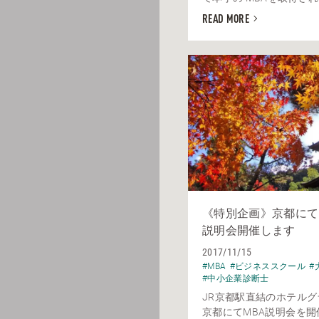
READ MORE
《特別企画》京都にて
説明会開催します
2017/11/15
#MBA
#ビジネススクール
#
#中小企業診断士
JR京都駅直結のホテル
京都にてMBA説明会を開