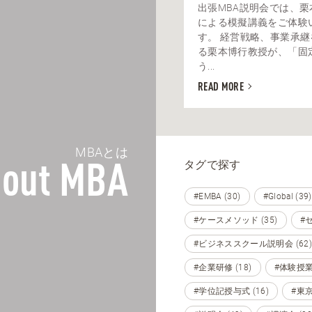
出張MBA説明会では、栗
による模擬講義をご体験
す。 経営戦略、事業承
る栗本博行教授が、「固
う...
READ MORE
MBAとは
タグで探す
out MBA
#EMBA (30)
#Global (39)
#ケースメソッド (35)
#セ
#ビジネススクール説明会 (62)
#企業研修 (18)
#体験授業 
#学位記授与式 (16)
#東京 