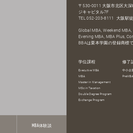
〒530-0011 大阪市北区
ジキャピタル7F
TEL
052-203-8111
大阪駅徒
Global MBA, Weekend MBA, F
Evening MBA, MBA Plus, C
BBAは栗本学園の登録商標
学位課程
修了
Executive MBA
中小企
MBA
PreM
Master in Management
MSc in Taxation
Double Degree Program
Exchange Program
報
MBA
体験談