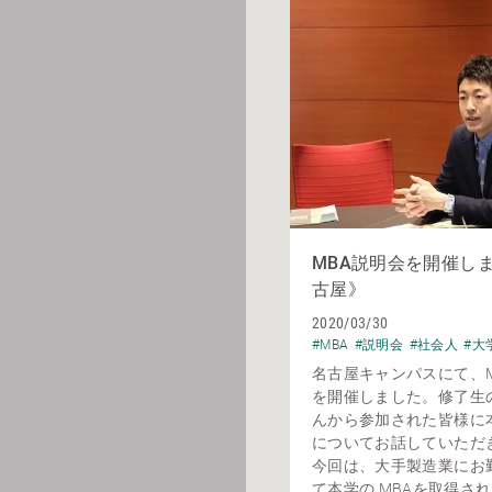
MBA説明会を開催し
古屋》
2020/03/30
#MBA
#説明会
#社会人
#大
名古屋キャンパスにて、M
を開催しました。修了生
んから参加された皆様に本
についてお話していただ
今回は、大手製造業にお
て本学の MBAを取得された