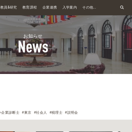
&
教員
研究
教育課程
企業連携
入学案内
その他...
お知らせ
News
小企業診断士
#東京
#社会人
#税理士
#説明会