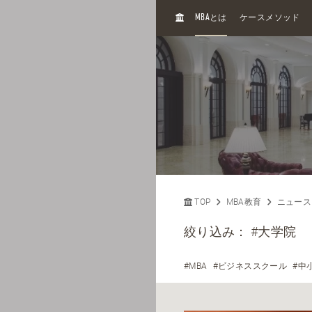
H
MBA
とは
ケースメソッド
O
M
E
TOP
MBA教育
ニュース
絞り込み：
#大学院
#MBA
#ビジネススクール
#中