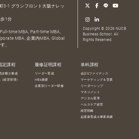
大深町3-1 グランフロント大阪ナレッ
歩1分
Copyright © 2026 NUCB
ull-time MBA, Part-time MBA,
Business School. All
orporate MBA, 企業内MBA, Global
Rights Reserved.
です。
認定課程
履修証明課程
単科課程
業診断士養成
リーダー育成
会計&ファイナンス
BA（経営管理）
MBA基礎
マーケティング＆営業
企業別リーダー研修
リーダーシップ
マネジメント
デジタル変革
ヘルスケア経営
経営戦略
起業家育成＆事業承継