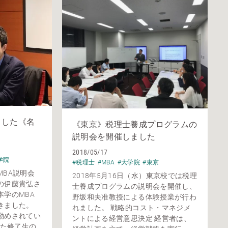
ました《名
《東京》税理士養成プログラムの
説明会を開催しました
2018/05/17
学院
#税理士
#MBA
#大学院
#東京
BA説明会
2018年5月16日（水）東京校では税理
の伊藤貴弘さ
士養成プログラムの説明会を開催し、
学のMBA
野坂和夫准教授による体験授業が行わ
きました。
れました。 戦略的コスト・マネジメ
勤めされてい
ントによる経営意思決定 経営者は、
修了生の...