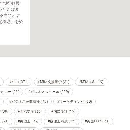
本博行教授
いただけま
継を専門とす
定概念」を疑
#mba (371)
#MBA交換留学 (21)
#MBA単科 (19)
ミナー (29)
#ビジネススクール (229)
#ビジネス公開講座 (49)
#マーケティング (69)
(38)
#国際交流 (26)
#国際認証 (15)
(63)
#税理士 (26)
#税理士養成 (72)
#英語MBA (20)