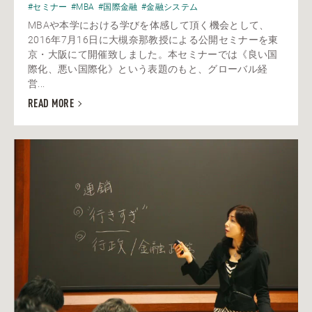
#セミナー
#MBA
#国際金融
#金融システム
MBAや本学における学びを体感して頂く機会として、
2016年7月16日に大槻奈那教授による公開セミナーを東
京・大阪にて開催致しました。本セミナーでは《良い国
際化、悪い国際化》という表題のもと、グローバル経
営...
READ MORE