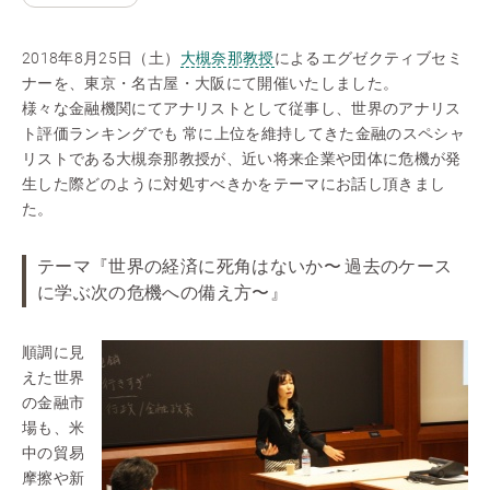
2018年8月25日（土）
大槻奈那教授
によるエグゼクティブセミ
ナーを、東京・名古屋・大阪にて開催いたしました。
様々な金融機関にてアナリストとして従事し、世界のアナリス
ト評価ランキングでも 常に上位を維持してきた金融のスペシャ
リストである大槻奈那教授が、近い将来企業や団体に危機が発
生した際どのように対処すべきかをテーマにお話し頂きまし
た。
テーマ『世界の経済に死角はないか〜 過去のケース
に学ぶ次の危機への備え方〜』
順調に見
えた世界
の金融市
場も、米
中の貿易
摩擦や新