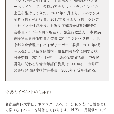
リルリンチ日本証券で、金融機関・内需関連セクタ
ーヘッドとして、各種のアナリスト・ランキングで
上位を維持してきた。 2016年１月より、マネックス
証券（株）執行役員。2017年６月より（株）クレデ
ィセゾン社外取締役。財政制度審議会財政制度分科
会委員(2017年４月〜現在）、独立行政法人 日本貿易
保険第三者評価委員会委員(2017年６月〜現在）、東
京都公金管理アドバイザリーボード委員（2010年3月
～現在）。預金保険機構・預金保険料率に関する検
討会委員（2014～15年）、経済産業省の商工中金民
営化に関わる準備金等評価委員（2007年）、金融庁
の銀行評価制度検討会委員（2005年）等を務める。
今後のイベントのご案内
名古屋商科大学ビジネススクールでは、知見を広げる機会とし
て様々なイベントを開催しております。以下に9月開催のエグ