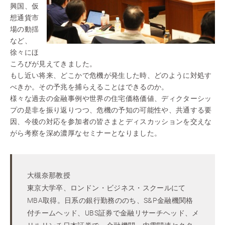
興国、仮
想通貨市
場の動揺
など、
徐々にほ
ころびが見えてきました。
もし近い将来、どこかで危機が発生した時、どのように対処す
べきか。その予兆を捕らえることはできるのか。
様々な過去の金融事例や世界の住宅価格価値、ディクターシッ
プの是非を振り返りつつ、危機の予知の可能性や、共通する要
因、今後の対応を参加者の皆さまとディスカッションを交えな
がら考察を深め濃厚なセミナーとなりました。
大槻奈那教授
東京大学卒、ロンドン・ビジネス・スクールにて
MBA取得。日系の銀行勤務ののち、S&P金融機関格
付チームヘッド、UBS証券で金融リサーチヘッド、メ