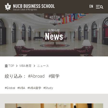
EN
お知らせ
News
TOP
MBA教育
ニュース
絞り込み：
#Abroad
#留学
#Global
#MBA
#MBA留学
#Study