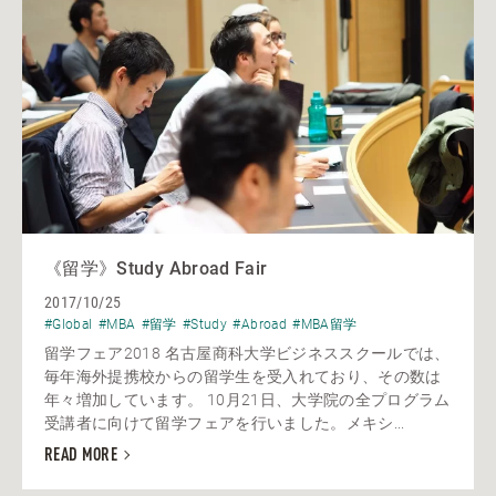
《留学》Study Abroad Fair
2017/10/25
#Global
#MBA
#留学
#Study
#Abroad
#MBA留学
留学フェア2018 名古屋商科大学ビジネススクールでは、
毎年海外提携校からの留学生を受入れており、その数は
年々増加しています。 10月21日、大学院の全プログラム
受講者に向けて留学フェアを行いました。メキシ...
READ MORE