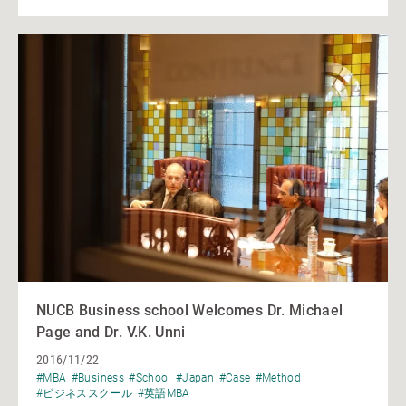
NUCB Business school Welcomes Dr. Michael
Page and Dr. V.K. Unni
2016/11/22
#MBA
#Business
#School
#Japan
#Case
#Method
#ビジネススクール
#英語MBA