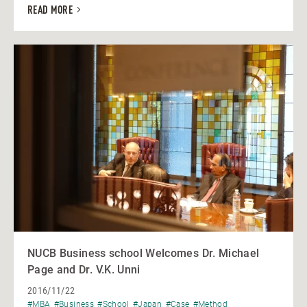
READ MORE
NUCB Business school Welcomes Dr. Michael
Page and Dr. V.K. Unni
2016/11/22
#MBA
#Business
#School
#Japan
#Case
#Method