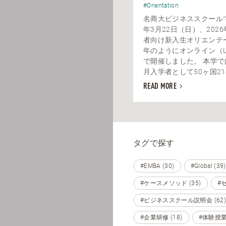
#Orientation
名商大ビジネススクールで
年3月22日（日）、202
者向け新入生オリエンテ
年のようにオンライン（Live 
で開催しました。 本学では
月入学者として50ヶ国218
READ MORE
タグで探す
#EMBA (30)
#Global (39)
#ケースメソッド (35)
#セ
#ビジネススクール説明会 (62)
#企業研修 (18)
#体験授業 