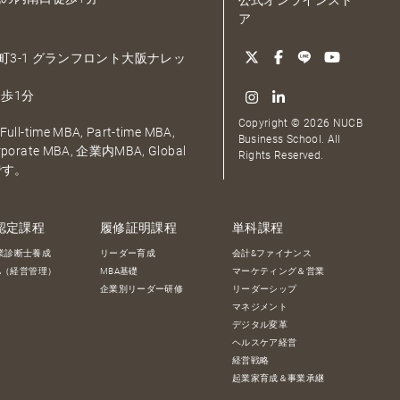
公式オンラインスト
ア
大深町3-1 グランフロント大阪ナレッ
歩1分
Copyright © 2026 NUCB
ull-time MBA, Part-time MBA,
Business School. All
orporate MBA, 企業内MBA, Global
Rights Reserved.
です。
認定課程
履修証明課程
単科課程
業診断士養成
リーダー育成
会計&ファイナンス
BA（経営管理）
MBA基礎
マーケティング＆営業
企業別リーダー研修
リーダーシップ
マネジメント
デジタル変革
ヘルスケア経営
経営戦略
起業家育成＆事業承継