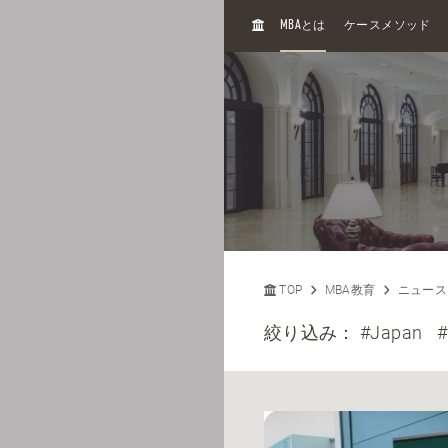
H
MBA
とは
ケースメソッド
O
M
E
TOP
MBA教育
ニュース
絞り込み：
#Japan
#