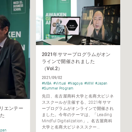
2021年サマープログラムがオン
ラインで開催されました
（Vol.2）
2021/09/02
#MBA
#Virtual
#Nagoya
#MIM
#Japan
#Summer Program
先日、名古屋商科大学と名商大ビジネ
ススクールが主催する、2021年サマ
オリエンテー
ープログラムがオンラインで開催され
ました。今年のテーマは、「Leading
た
Mindful Digitalization」。名古屋商科
大学と名商大ビジネススクー...
apan