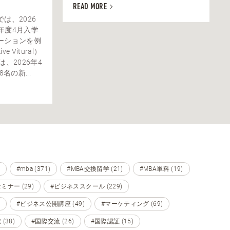
READ MORE
は、2026
6年度4月入学
ーションを例
Vitural）
、2026年4
名の新...
#mba (371)
#MBA交換留学 (21)
#MBA単科 (19)
ミナー (29)
#ビジネススクール (229)
#ビジネス公開講座 (49)
#マーケティング (69)
(38)
#国際交流 (26)
#国際認証 (15)