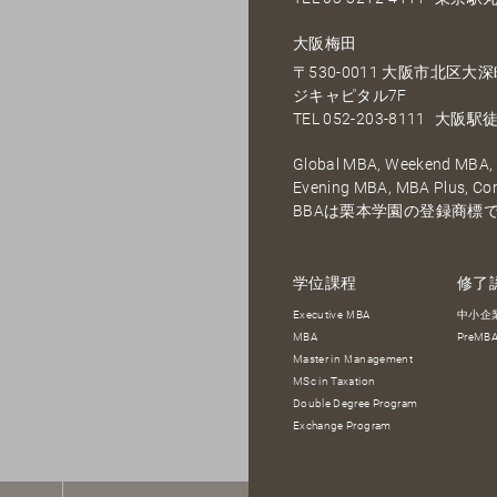
大阪梅田
〒530-0011 大阪市北区
ジキャピタル7F
TEL
052-203-8111
大阪駅徒
Global MBA, Weekend MBA, F
Evening MBA, MBA Plus, C
BBAは栗本学園の登録商標
学位課程
修了
Executive MBA
中小企
MBA
PreM
Master in Management
MSc in Taxation
Double Degree Program
Exchange Program