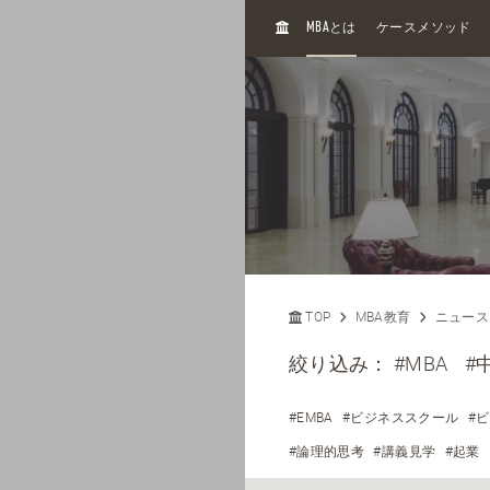
H
MBA
とは
ケースメソッド
O
M
E
TOP
MBA教育
ニュース
絞り込み：
#MBA
#
#EMBA
#ビジネススクール
#
#論理的思考
#講義見学
#起業