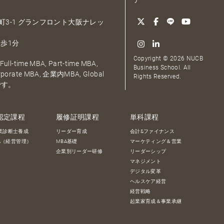
ア
大深町3-1 グランフロント大阪ナレッ
歩1分
Copyright © 2026 NUCB
ull-time MBA, Part-time MBA,
Business School. All
orporate MBA, 企業内MBA, Global
Rights Reserved.
です。
認定課程
履修証明課程
単科課程
業診断士養成
リーダー育成
会計&ファイナンス
BA（経営管理）
MBA基礎
マーケティング＆営業
企業別リーダー研修
リーダーシップ
マネジメント
デジタル変革
ヘルスケア経営
経営戦略
起業家育成＆事業承継