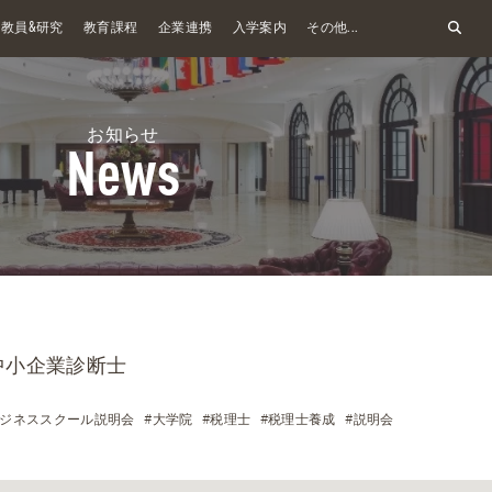
&
教員
研究
教育課程
企業連携
入学案内
その他...
お知らせ
News
中小企業診断士
ビジネススクール説明会
#大学院
#税理士
#税理士養成
#説明会