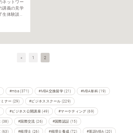
のネットワー
の講義の見学
体験談...
«
1
2
#mba (371)
#MBA交換留学 (21)
#MBA単科 (19)
ミナー (29)
#ビジネススクール (229)
#ビジネス公開講座 (49)
#マーケティング (69)
(38)
#国際交流 (26)
#国際認証 (15)
(63)
#税理士 (26)
#税理士養成 (72)
#英語MBA (20)