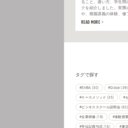
ること、通い方、学生間
クを紹介しました。実際
や、模擬講義の体験、修了生
READ MORE
タグで探す
#EMBA (30)
#Global (39)
#ケースメソッド (35)
#セ
#ビジネススクール説明会 (62)
#企業研修 (18)
#体験授業 
#学位記授与式 (16)
#東京 