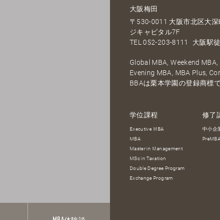
大阪梅田
〒530-0011 大阪市北区
ジキャピタル7F
TEL
052-203-8111
大阪駅徒
Global MBA, Weekend MBA, F
Evening MBA, MBA Plus, C
BBAは栗本学園の登録商標
学位課程
修了
Executive MBA
中小企
MBA
PreM
Master in Management
MSc in Taxation
Double Degree Program
Exchange Program