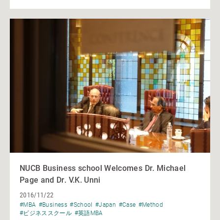
NUCB Business school Welcomes Dr. Michael
Page and Dr. V.K. Unni
2016/11/22
#MBA
#Business
#School
#Japan
#Case
#Method
#ビジネススクール
#英語MBA