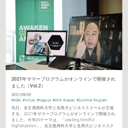
2021年サマープログラムがオンラインで開催され
ました（Vol.2）
2021/09/02
#MBA
#Virtual
#Nagoya
#MIM
#Japan
#Summer Program
先日、名古屋商科大学と名商大ビジネススクールが主催
する、2021年サマープログラムがオンラインで開催され
ました。今年のテーマは、「Leading Mindful
Digitalization」。名古屋商科大学と名商大ビジネススク