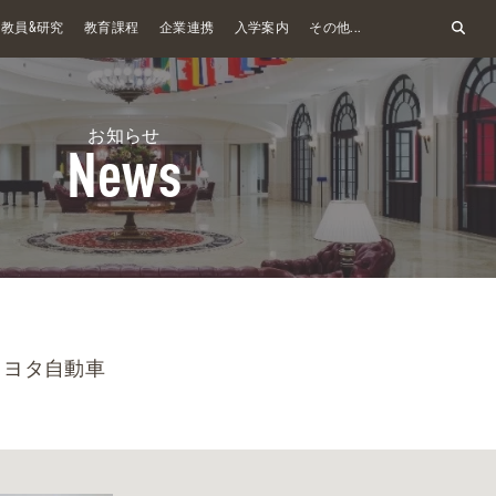
&
教員
研究
教育課程
企業連携
入学案内
その他...
お知らせ
News
トヨタ自動車