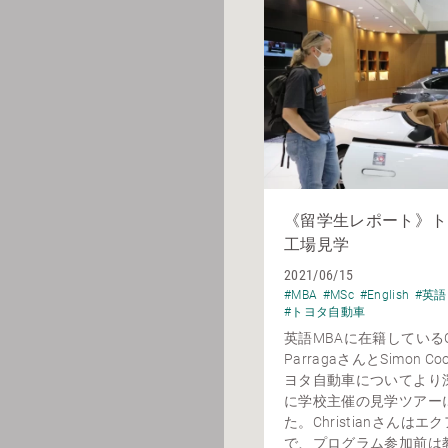
《留学生レポート》ト
工場見学
2021/06/15
#MBA
#MSc
#English
#英語
#トヨタ自動車
英語MBAに在籍しているChr
ParragaさんとSimon 
ヨタ自動車についてより
に学校主催の見学ツアー
た。Christianさんは
で、プログラム参加前は教育