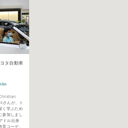
ヨタ自動車
MBA
istian
Cookさんが、ト
深く学ぶため
に参加しまし
エクアドル出身
コーデ...