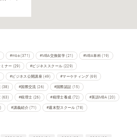
#mba (371)
#MBA交換留学 (21)
#MBA単科 (19)
ミナー (29)
#ビジネススクール (229)
#ビジネス公開講座 (49)
#マーケティング (69)
(38)
#国際交流 (26)
#国際認証 (15)
(63)
#税理士 (26)
#税理士養成 (72)
#英語MBA (20)
)
#講義紹介 (71)
#週末型スクール (78)