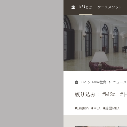
H
MBA
とは
ケースメソッド
O
M
E
TOP
MBA教育
ニュース
絞り込み：
#MSc
#
#English
#MBA
#英語MBA