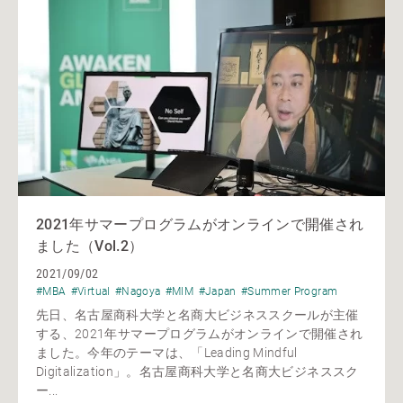
2021年サマープログラムがオンラインで開催され
ました（Vol.2）
2021/09/02
#MBA
#Virtual
#Nagoya
#MIM
#Japan
#Summer Program
先日、名古屋商科大学と名商大ビジネススクールが主催
する、2021年サマープログラムがオンラインで開催され
ました。今年のテーマは、「Leading Mindful
Digitalization」。名古屋商科大学と名商大ビジネススク
ー...