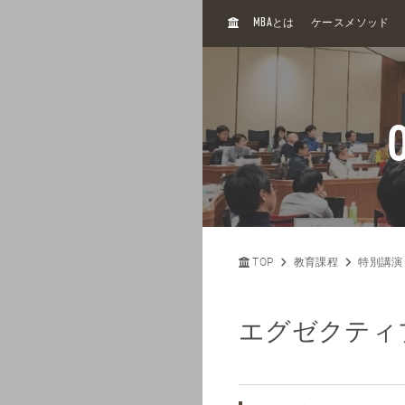
H
MBA
とは
ケースメソッド
O
M
E
TOP
教育課程
特別講演
エグゼクティ