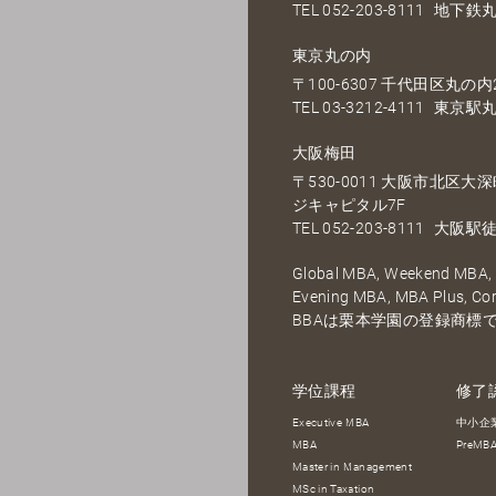
TEL
052-203-8111
地下鉄丸
東京丸の内
〒100-6307 千代田区丸の内2
TEL
03-3212-4111
東京駅丸
大阪梅田
〒530-0011 大阪市北区
ジキャピタル7F
TEL
052-203-8111
大阪駅徒
Global MBA, Weekend MBA, F
Evening MBA, MBA Plus, C
BBAは栗本学園の登録商標
学位課程
修了
Executive MBA
中小企
MBA
PreM
Master in Management
MSc in Taxation