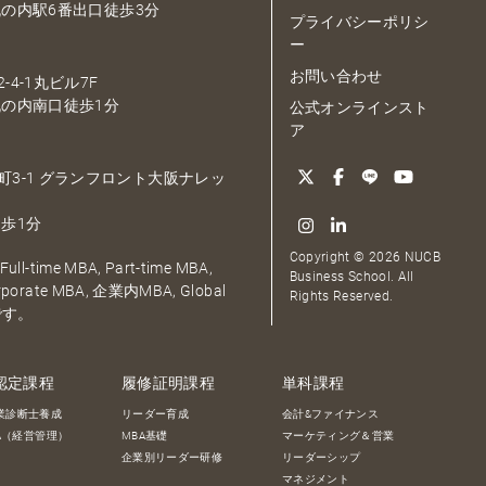
の内駅6番出口徒歩3分
プライバシーポリシ
ー
お問い合わせ
-4-1丸ビル7F
の内南口徒歩1分
公式オンラインスト
ア
大深町3-1 グランフロント大阪ナレッ
歩1分
Copyright © 2026 NUCB
ull-time MBA, Part-time MBA,
Business School. All
orporate MBA, 企業内MBA, Global
Rights Reserved.
です。
認定課程
履修証明課程
単科課程
業診断士養成
リーダー育成
会計&ファイナンス
BA（経営管理）
MBA基礎
マーケティング＆営業
企業別リーダー研修
リーダーシップ
マネジメント