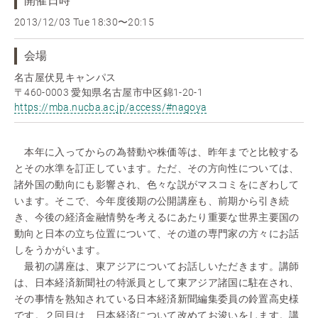
開催日時
2013/12/03 Tue
18:30〜20:15
会場
名古屋伏見キャンパス
〒460-0003 愛知県名古屋市中区錦1-20-1
https://mba.nucba.ac.jp/access/#nagoya
本年に入ってからの為替動や株価等は、昨年までと比較する
とその水準を訂正しています。ただ、その方向性については、
諸外国の動向にも影響され、色々な説がマスコミをにぎわして
います。そこで、今年度後期の公開講座も、前期から引き続
き、今後の経済金融情勢を考えるにあたり重要な世界主要国の
動向と日本の立ち位置について、その道の専門家の方々にお話
しをうかがいます。
最初の講座は、東アジアについてお話しいただきます。講師
は、日本経済新聞社の特派員として東アジア諸国に駐在され、
その事情を熟知されている日本経済新聞編集委員の鈴置高史様
です。２回目は、日本経済について改めてお浚いをします。講