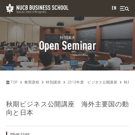
EN
特別講演
Open Seminar
TOP
教育課程
特別講演
2013年度 ビジネス公開講座
秋期
秋期ビジネス公開講座 海外主要国の動
向と日本