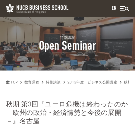
EN
特別講演
Open Seminar
TOP
教育課程
特別講演
2013年度 ビジネス公開講座
秋期 
秋期 第3回『ユーロ危機は終わったのか
－欧州の政治・経済情勢と今後の展開
－』名古屋