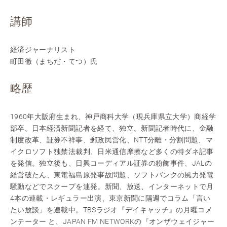
講師
経済ジャーナリスト
町田徹（まちだ・てつ）氏
略歴
1960年大阪府生まれ、神戸商科大学（現兵庫県立大学）商経学
部卒。日本経済新聞記者を経て、独立。新聞記者時代に、金融
制度改革、証券不祥事、郵政民営化、NTT分離・分割問題、マ
イクロソフト独禁法裁判、日米通信摩擦など多くの特ダネ記事
を発信。独立後も、日興コーディアル証券の粉飾事件、JALの
経営破たん、東電福島原発事故問題、ソフトバンクの風力発電
騒動などでスクープを連発。新聞、放送、インターネットで月
4本の連載・レギュラー出演、東京新聞に隔週でコラム「言い
たい放談」を連載中。TBSラジオ『デイキャッチ』の月曜コメ
ンテーター と、JAPAN FM NETWORKの『オンザウェイジャー