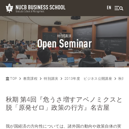
EN
特別講演
Open Seminar
TOP
教育課程
特別講演
2013年度 ビジネス公開講座
秋期 
秋期 第4回『危うさ増すアベノミクスと
脱「原発ゼロ」政策の行方』名古屋
我が国経済の方向性については、諸外国の動向や政策自体の実