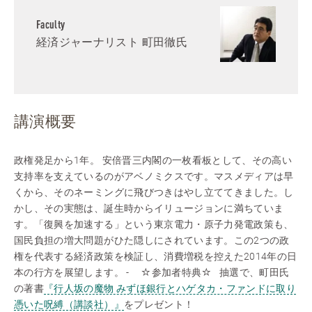
Faculty
経済ジャーナリスト 町田徹氏
講演概要
政権発足から1年。 安倍晋三内閣の一枚看板として、その高い
支持率を支えているのがアベノミクスです。マスメディアは早
くから、そのネーミングに飛びつきはやし立ててきました。し
かし、その実態は、誕生時からイリュージョンに満ちていま
す。「復興を加速する」という東京電力・原子力発電政策も、
国民負担の増大問題がひた隠しにされています。この2つの政
権を代表する経済政策を検証し、消費増税を控えた2014年の日
本の行方を展望します。 - ☆参加者特典☆ 抽選で、町田氏
の著書
『行人坂の魔物 みずほ銀行とハゲタカ・ファンドに取り
憑いた呪縛（講談社）』
をプレゼント！