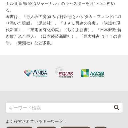
ナル 町田徹 経済ジャーナル』のキャスターを月1～2回務め
る。
著書は、『行人坂の魔物 みずほ銀行とハゲタカ・ファンドに取
り憑いた呪縛』（講談社）、『ＪＡＬ再建の真実』（講談社現
代新書）、『東電国有化の罠』（ちくま新書）、『日本郵政 解
き放たれた巨人』（日本経済新聞社）、『巨大独占 ＮＴＴの宿
罪』（新潮社）など多数。
よく検索されているキーワード：