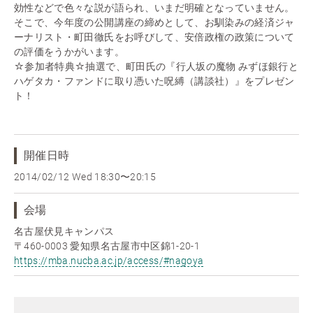
効性などで色々な説が語られ、いまだ明確となっていません。
そこで、今年度の公開講座の締めとして、お馴染みの経済ジャ
ーナリスト・町田徹氏をお呼びして、安倍政権の政策について
の評価をうかがいます。
☆参加者特典☆抽選で、町田氏の『行人坂の魔物 みずほ銀行と
ハゲタカ・ファンドに取り憑いた呪縛（講談社）』をプレゼン
ト！
開催日時
2014/02/12 Wed
18:30〜20:15
会場
名古屋伏見キャンパス
〒460-0003 愛知県名古屋市中区錦1-20-1
https://mba.nucba.ac.jp/access/#nagoya