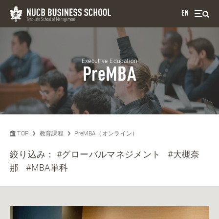
EN
Executive Education
PreMBA
TOP
教育課程
PreMBA（オンライン）
絞り込み：
#グローバルマネジメント
#大槻奈
那
#MBA単科