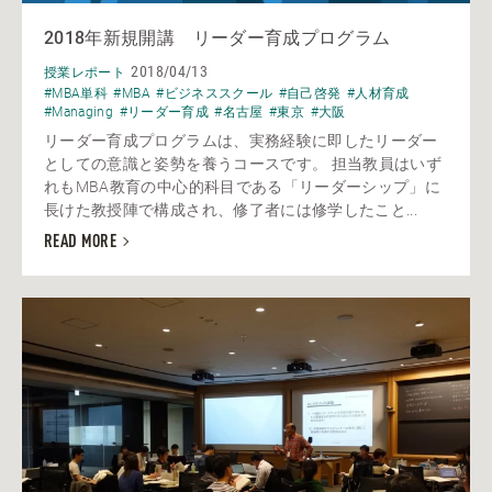
2018年新規開講 リーダー育成プログラム
2018/04/13
授業レポート
#MBA単科
#MBA
#ビジネススクール
#自己啓発
#人材育成
#Managing
#リーダー育成
#名古屋
#東京
#大阪
リーダー育成プログラムは、実務経験に即したリーダー
としての意識と姿勢を養うコースです。 担当教員はいず
れもMBA教育の中心的科目である「リーダーシップ」に
長けた教授陣で構成され、修了者には修学したこと...
READ MORE