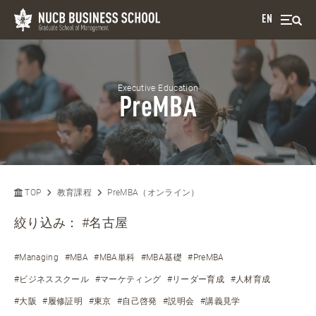
EN
Executive Education
PreMBA
TOP
教育課程
PreMBA（オンライン）
絞り込み：
#名古屋
#Managing
#MBA
#MBA単科
#MBA基礎
#PreMBA
#ビジネススクール
#マーケティング
#リーダー育成
#人材育成
#大阪
#履修証明
#東京
#自己啓発
#説明会
#講義見学