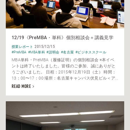
12/19《PreMBA・単科》個別相談会＋講義見学
2015/12/15
授業レポート
#PreMBA
#MBA単科
#説明会
#名古屋
#ビジネススクール
MBA単科・PreMBA（履修証明）の個別相談会 ※本イベ
ントは終了いたしました。皆様のご参加、誠にありがと
うございました。 日程：2015年12月19日（土） 時間：
13：00〜17：00 場所：名古屋キャンパス伏見ビル＜ア...
READ MORE