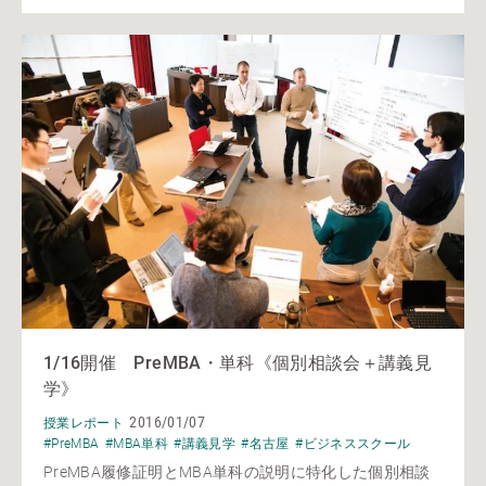
1/16開催 PreMBA・単科《個別相談会＋講義見
学》
2016/01/07
授業レポート
#PreMBA
#MBA単科
#講義見学
#名古屋
#ビジネススクール
PreMBA履修証明とMBA単科の説明に特化した個別相談