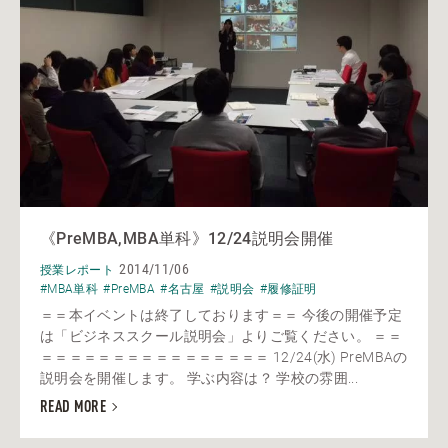
《PreMBA,MBA単科》12/24説明会開催
2014/11/06
授業レポート
#MBA単科
#PreMBA
#名古屋
#説明会
#履修証明
＝＝本イベントは終了しております＝＝ 今後の開催予定
は「ビジネススクール説明会」よりご覧ください。 ＝＝
＝＝＝＝＝＝＝＝＝＝＝＝＝＝＝＝ 12/24(水) PreMBAの
説明会を開催します。 学ぶ内容は？ 学校の雰囲...
READ MORE