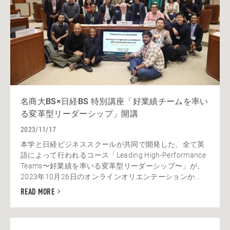
名商大BS×日経BS 特別講座「好業績チームを率い
る変革型リーダーシップ」開講
2023/11/17
本学と日経ビジネススクールが共同で開発した、全て英
語によって行われるコース「Leading High-Performance
Teams〜好業績を率いる変革型リーダーシップ〜」が、
2023年10月26日のオンラインオリエンテーションか...
READ MORE