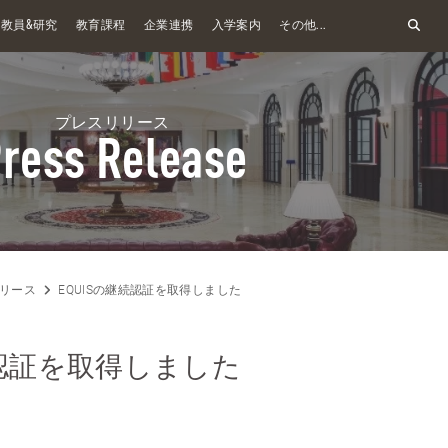
&
教員
研究
教育課程
企業連携
入学案内
その他...
プレスリリース
ress Release
リース
EQUISの継続認証を取得しました
続認証を取得しました