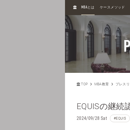
H
MBA
とは
ケースメソッド
O
M
E
P
TOP
MBA教育
プレスリ
EQUISの継
2024/09/28 Sat
#EQUIS