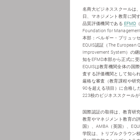
名商大ビジネススクールは、2
日、マネジメント教育に関
品質評価機関である
EFMD
（
Foundation for Managemen
本部：ベルギー・ブリュッ
EQUIS認証（The European Qu
Improvement System
知をEFMD本部から正式に
EQUISは教育機関全体の国
査する評価機関として知ら
厳格な審査（教育課程や研
90を超える項目）に合格し
223校のビジネススクールが
国際認証の取得は、教育研究
教育やマネジメント教育の評
国）、AMBA（英国）、EQ
学院は、トリプルクラウン校