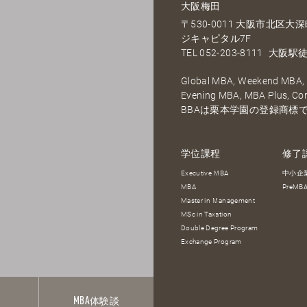
大阪梅田
〒530-0011 大阪市北区
ジキャピタル7F
TEL
052-203-8111
大阪駅徒
Global MBA, Weekend MBA, F
Evening MBA, MBA Plus, C
BBAは栗本学園の登録商標
学位課程
修了
Executive MBA
中小企
MBA
PreM
Master in Management
MSc in Taxation
Double Degree Program
Exchange Program
報
MBA
体験談