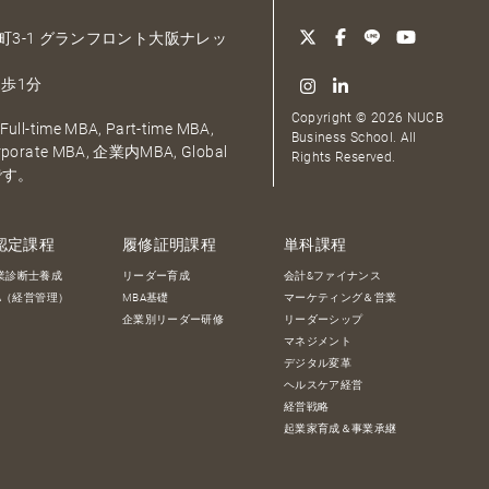
大深町3-1 グランフロント大阪ナレッ
歩1分
Copyright © 2026 NUCB
ull-time MBA, Part-time MBA,
Business School. All
orporate MBA, 企業内MBA, Global
Rights Reserved.
です。
認定課程
履修証明課程
単科課程
業診断士養成
リーダー育成
会計&ファイナンス
BA（経営管理）
MBA基礎
マーケティング＆営業
企業別リーダー研修
リーダーシップ
マネジメント
デジタル変革
ヘルスケア経営
経営戦略
起業家育成＆事業承継