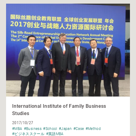
International Institute of Family Business
Studies
2017/10/27
#MBA
#Business
#School
#Japan
#Case
#Method
#ビジネススクール
#英語MBA