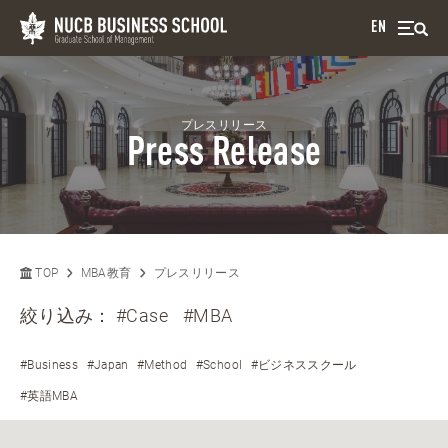
EN
プレスリリース
Press Release
TOP
MBA教育
プレスリリース
絞り込み：
#Case
#MBA
#Business
#Japan
#Method
#School
#ビジネススクール
#英語MBA