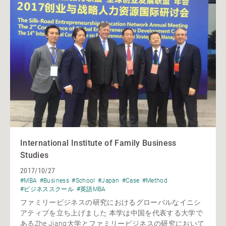
International Institute of Family Business
Studies
2017/10/27
#MBA
#Business
#School
#Japan
#Case
#Method
#ビジネススクール
#英語MBA
ファミリービジネスの研究におけるグローバルなイニシ
アティブを立ち上げました 本学は中国を代表する大学で
あるZhe Jiang大学とファミリービジネスの研究において