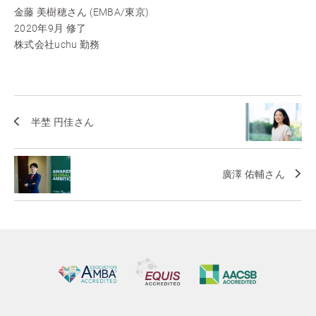
金藤 美樹穂さん (EMBA/東京)
2020年9月 修了
株式会社uchu 勤務
半埜 円佳さん
廣澤 佑輔さん