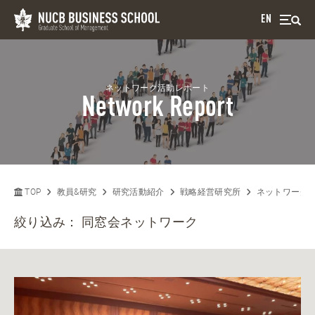
EN
ネットワーク活動レポート
Network Report
TOP
教員&研究
研究活動紹介
戦略経営研究所
ネットワーク
絞り込み：
同窓会ネットワーク