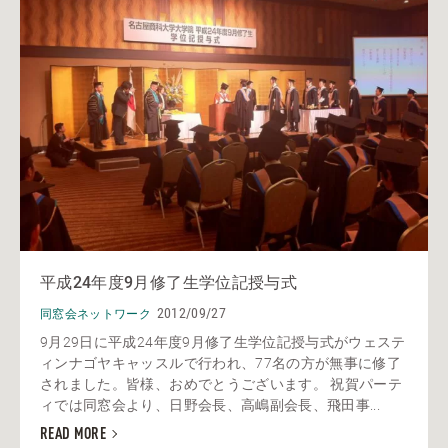
平成24年度9月修了生学位記授与式
2012/09/27
同窓会ネットワーク
9月29日に平成24年度9月修了生学位記授与式がウェステ
ィンナゴヤキャッスルで行われ、77名の方が無事に修了
されました。皆様、おめでとうございます。 祝賀パーテ
ィでは同窓会より、日野会長、高嶋副会長、飛田事...
READ MORE