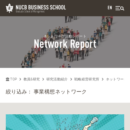
EN
ネットワーク活動レポート
Network Report
TOP
教員&研究
研究活動紹介
戦略経営研究所
ネットワーク
絞り込み：
事業構想ネットワーク