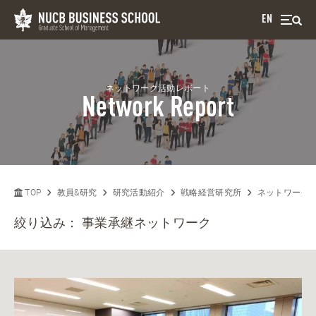
EN
ネットワーク活動レポート
Network Report
TOP
教員&研究
研究活動紹介
戦略経営研究所
ネットワーク
絞り込み：
事業承継ネットワーク