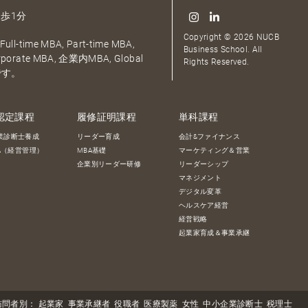
歩1分
Copyright © 2026 NUCB
ull-time MBA, Part-time MBA,
Business School. All
orporate MBA, 企業内MBA, Global
Rights Reserved.
です。
認定課程
履修証明課程
単科課程
業診断士養成
リーダー育成
会計&ファイナンス
BA（経営管理）
MBA基礎
マーケティング＆営業
企業別リーダー研修
リーダーシップ
マネジメント
デジタル変革
ヘルスケア経営
経営戦略
起業家育成＆事業承継
訪問者別：
起業家
事業承継者
役職者
医療製薬
女性
中小企業診断士
税理士