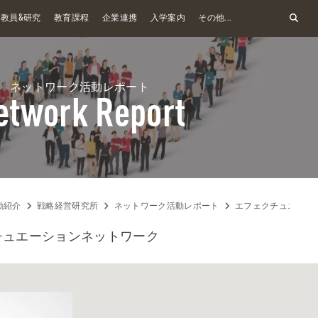
&
教員
研究
教育課程
企業連携
入学案内
その他...
ネットワーク活動レポート
etwork Report
動紹介
戦略経営研究所
ネットワーク活動レポート
エフェクチュエーシ
チュエーションネットワーク