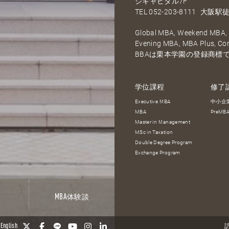
ジキャピタル7F
TEL
052-203-8111
大阪駅徒
Global MBA, Weekend MBA, F
Evening MBA, MBA Plus, C
BBAは栗本学園の登録商標
学位課程
修了
Executive MBA
中小企
MBA
PreM
Master in Management
MSc in Taxation
Double Degree Program
Exchange Program
報
MBA
体験談
English