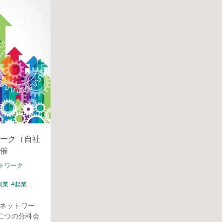
ーク（自社
催
トワーク
副業
#起業
スネットワー
二つの分科会