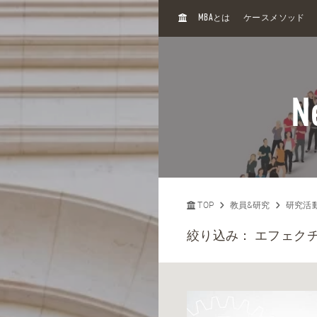
H
MBA
とは
ケースメソッド
O
M
E
N
TOP
教員&研究
研究活
絞り込み：
エフェク