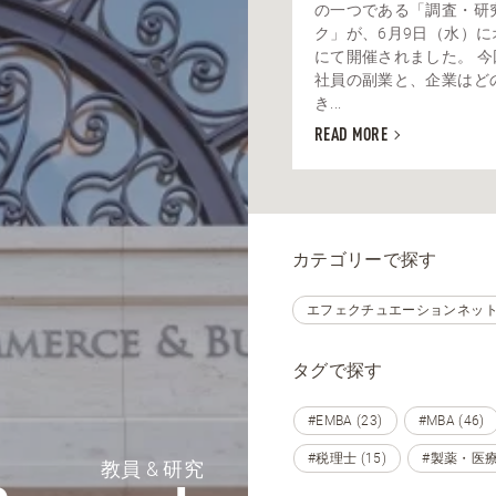
の一つである「調査・研
ク」が、6月9日（水）に
にて開催されました。 
社員の副業と、企業はど
き...
READ MORE
カテゴリーで探す
エフェクチュエーションネットワ
タグで探す
#EMBA (23)
#MBA (46)
#税理士 (15)
#製薬・医療
教員 & 研究