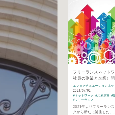
フリーランスネットワ
社員の副業と企業）開
エフェクチュエーションネッ
2021/07/02
#ネットワーク
#北原康富
#
#フリーランス
2021年よりフリーラン
クから新たに誕生した、