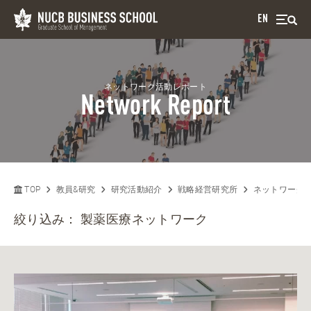
EN
ネットワーク活動レポート
Network Report
TOP
教員&研究
研究活動紹介
戦略経営研究所
ネットワーク
絞り込み：
製薬医療ネットワーク