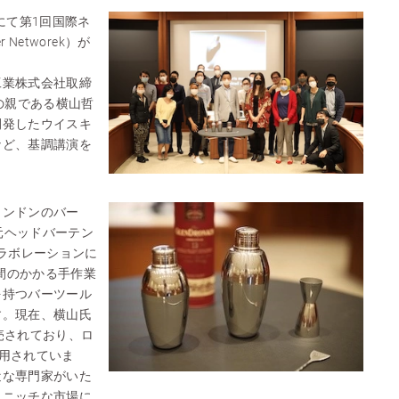
にて第1回国際ネ
r Networek）が
工業株式会社取締
の生みの親である横山哲
開発したウイスキ
など、基調講演を
ロンドンのバー
r」の元ヘッドバーテン
とのコラボレーションに
手間のかかる手作業
を持つバーツール
す。現在、横山氏
売されており、ロ
も使用されていま
近な専門家がいた
うニッチな市場に