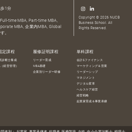
歩1分
Copyright © 2026 NUCB
ull-time MBA, Part-time MBA,
Business School. All
orporate MBA, 企業内MBA, Global
Rights Reserved.
です。
認定課程
履修証明課程
単科課程
業診断士養成
リーダー育成
会計&ファイナンス
BA（経営管理）
MBA基礎
マーケティング＆営業
企業別リーダー研修
リーダーシップ
マネジメント
デジタル変革
ヘルスケア経営
経営戦略
起業家育成＆事業承継