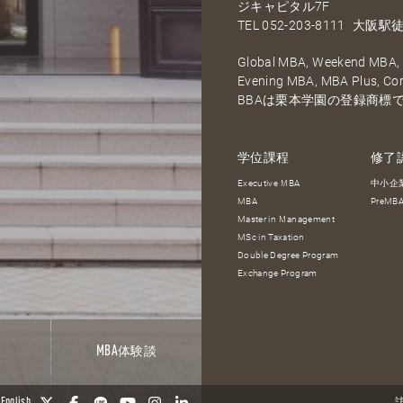
ジキャピタル7F
TEL
052-203-8111
大阪駅徒
Global MBA, Weekend MBA, F
Evening MBA, MBA Plus, C
BBAは栗本学園の登録商標
学位課程
修了
Executive MBA
中小企
MBA
PreM
Master in Management
MSc in Taxation
Double Degree Program
Exchange Program
報
MBA
体験談
English