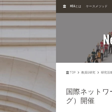
H
MBA
とは
ケースメソッド
O
M
E
N
TOP
教員&研究
研究活
国際ネットワ
グ）開催