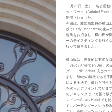
11月21日（土）、名古屋校
ットワーク（Golobel Frontie
開催されました。
今回は、愛知県出身の横山
役でBirdy Decanters
也氏をお招きし、横山氏が
ーのテイスティングを行う
行って頂きました。
横山氏は、世界的に有名な
「Savoy American Ba
ダー、Erik Lorincz 氏
より、Birdyの特徴である
による手法で、優れた特性
を次々とデザインしていま
のデキャンタは17カ国で販
ンドンのSavoy Hotel.で
す。バーテンダーという身
こと、高級バーツールとい