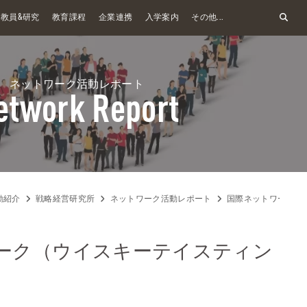
&
教員
研究
教育課程
企業連携
入学案内
その他...
ネットワーク活動レポート
etwork Report
動紹介
戦略経営研究所
ネットワーク活動レポート
国際ネットワーク
ーク（ウイスキーテイスティン