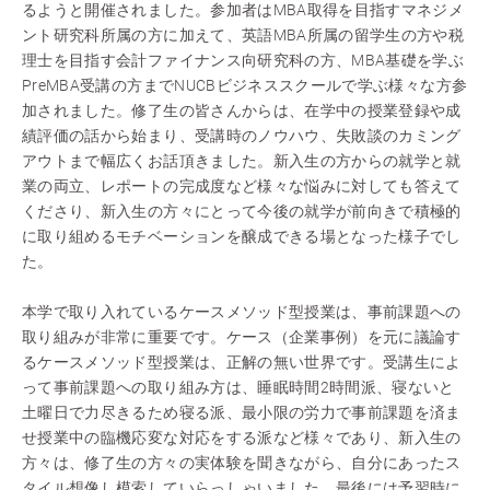
るようと開催されました。参加者はMBA取得を目指すマネジメ
ント研究科所属の方に加えて、英語MBA所属の留学生の方や税
理士を目指す会計ファイナンス向研究科の方、MBA基礎を学ぶ
PreMBA受講の方までNUCBビジネススクールで学ぶ様々な方参
加されました。修了生の皆さんからは、在学中の授業登録や成
績評価の話から始まり、受講時のノウハウ、失敗談のカミング
アウトまで幅広くお話頂きました。新入生の方からの就学と就
業の両立、レポートの完成度など様々な悩みに対しても答えて
くださり、新入生の方々にとって今後の就学が前向きで積極的
に取り組めるモチベーションを醸成できる場となった様子でし
た。
本学で取り入れているケースメソッド型授業は、事前課題への
取り組みが非常に重要です。ケース（企業事例）を元に議論す
るケースメソッド型授業は、正解の無い世界です。受講生によ
って事前課題への取り組み方は、睡眠時間2時間派、寝ないと
土曜日で力尽きるため寝る派、最小限の労力で事前課題を済ま
せ授業中の臨機応変な対応をする派など様々であり、新入生の
方々は、修了生の方々の実体験を聞きながら、自分にあったス
タイル想像し模索していらっしゃいました。最後には予習時に