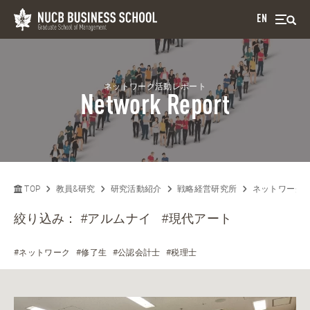
EN
ネットワーク活動レポート
Network Report
TOP
教員&研究
研究活動紹介
戦略経営研究所
ネットワーク
絞り込み：
#アルムナイ
#現代アート
#ネットワーク
#修了生
#公認会計士
#税理士