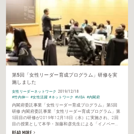
第5回「女性リーダー育成プログラム」研修を実
施しました
2019/12/18
女性リーダーネットワーク
#竹内伸一
#女性活躍
#ネットワーク
#MBA
#内閣府
内閣府委託事業「女性リーダー育成プログラム」第5回
研修 内閣府委託事業「女性リーダー育成プログラム」第
5回目の研修が2019年12月18日（水）に実施され、2回
目の授業として本学・加藤和彦先生による「イノベー...
READ MORE