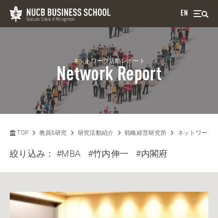
EN
ネットワーク活動レポート
Network Report
TOP
教員&研究
研究活動紹介
戦略経営研究所
ネットワーク
絞り込み：
#MBA
#竹内伸一
#内閣府