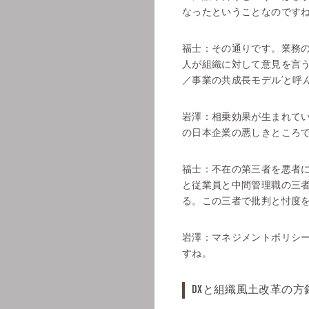
なったということなのです
福士：
その通りです。業務
人が組織に対して意見を言う
／事業の共成長モデル’と呼
岩澤：
相乗効果が生まれて
の日本企業の悪しきところ
福士：
不在の第三者を悪者に
と従業員と中間管理職の三
る。この三者で批判と忖度
岩澤：
マネジメントポリシ
すね。
DXと組織風土改革の方