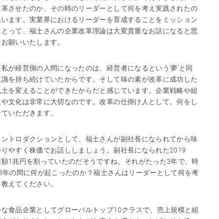
改革させたのか、その時のリーダーとして何を考え実践されたの
思います。実業界におけるリーダーを育成することをミッション
にとって、福士さんの企業改革理論は大変貴重なお話になると思
くお願いいたします。
私が経営側の人間になったのは、経営者になるという‘夢’と同
意識を持ち続けていたからです。そして味の素が改革に成功した
風土を変えることができたからだと感じています。企業戦略や組
土や文化は非常に大切なのです。改革の仕掛け人として、何をし
せていただきます。
イントロダクションとして、福士さんが副社長になられてから味
りやすく株価でお話ししましょう。副社長になられた2019
額1兆円を割っていたのだそうですね。それがたった3年で、時
3年の間に何が起こったのか？福士さんはリーダーとして何を考
て教えてください。
な食品企業としてグローバルトップ10クラスで、売上規模と組