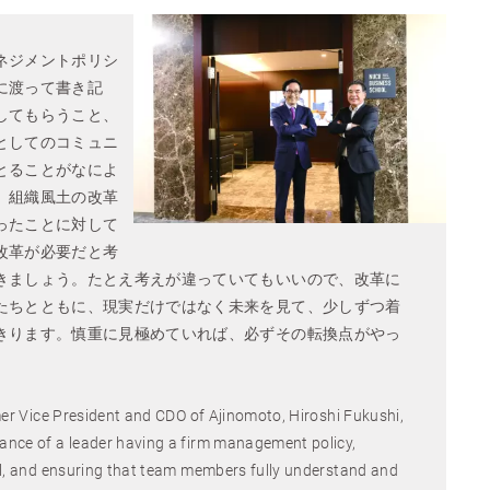
ネジメントポリシ
に渡って書き記
してもらうこと、
としてのコミュニ
とることがなによ
、組織風土の改革
ったことに対して
改革が必要だと考
きましょう。たとえ考えが違っていてもいいので、改革に
たちとともに、現実だけではなく未来を見て、少しずつ着
きります。慎重に見極めていれば、必ずその転換点がやっ
mer Vice President and CDO of Ajinomoto, Hiroshi Fukushi,
nce of a leader having a firm management policy,
il, and ensuring that team members fully understand and