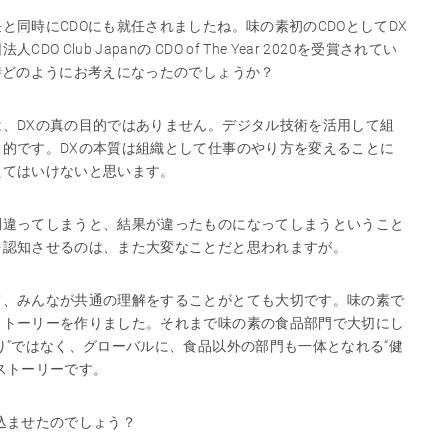
と同時にCDOにも就任されましたね。味の素初のCDOとしてDX
 Club Japanの CDO of The Year 2020を受賞されてい
時どのようにお考えになったのでしょうか？
、DXの真の目的ではありません。デジタル技術を活用して組
的です。DXの本質は組織として仕事のやり方を変えることに
えてはいけないと思います。
間違ってしまうと、結果が違ったものになってしまうということ
を認知させるのは、また大変なことだと思われますが。
て、みんなが共通の理解をすることがとても大切です。味の素で
ストーリーを作りました。それまで味の素の食品部門で大切にし
り”ではなく、グローバルに、食品以外の部門も一体となれる“健
ストーリーです。
込ませたのでしょう？