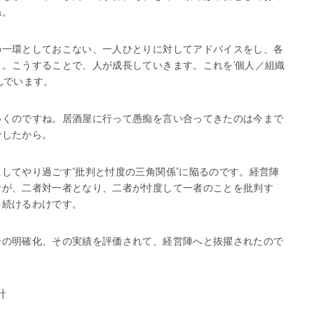
ね。
の一環としておこない、一人ひとりに対してアドバイスをし、各
。こうすることで、人が成長していきます。これを‘個人／組織
んでいます。
いくのですね。居酒屋に行って愚痴を言い合ってきたのは今まで
でしたから。
してやり過ごす“批判と忖度の三角関係”に陥るのです。経営陣
者が、二者対一者となり、二者が忖度して一者のことを批判す
を続けるわけです。
ーの明確化、その実績を評価されて、経営陣へと抜擢されたので
針