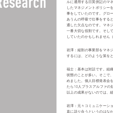
Research
ルに通用する日英併記のマ
したマネジメントポリシー
事をしていたのです。グロ
あうんの呼吸で仕事をする
通した欠点なのです。マネ
一番大切な役割です。そし
していたのかもしれません
岩澤：
縦割の事業部をマネ
するには、どのような策を
福士：
基本は対話です。組
状態のことが多い。そこで
めました。個人目標発表会を
たら10人プラスアルファの
以上の成果がないのでは、
岩澤：
元々コミュニケーシ
直に語り合うというのはな