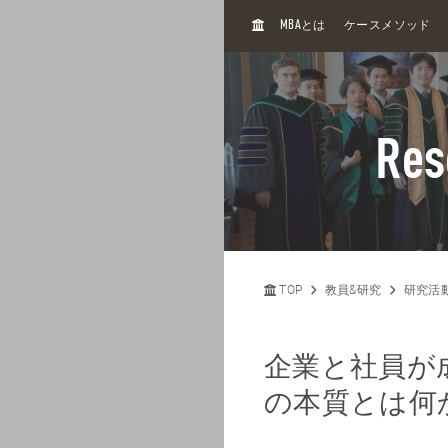
H
MBA
とは
ケースメソッド
O
M
E
Res
TOP
教員&研究
研究活
企業と社員が
の本質とは何