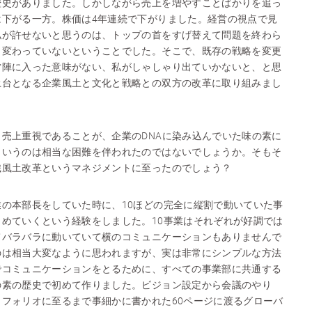
歴史がありました。しかしながら売上を増やすことばかりを追っ
は下がる一方。株価は4年連続で下がりました。経営の視点で見
私が許せないと思うのは、トップの首をすげ替えて問題を終わら
も変わっていないということでした。そこで、既存の戦略を変更
営陣に入った意味がない、私がしゃしゃり出ていかないと、と思
土台となる企業風土と文化と戦略との双方の改革に取り組みまし
売上重視であることが、企業のDNAに染み込んでいた味の素に
というのは相当な困難を伴われたのではないでしょうか。そもそ
織風土改革というマネジメントに至ったのでしょう？
の本部長をしていた時に、10ほどの完全に縦割で動いていた事
めていくという経験をしました。10事業はそれぞれが好調では
てバラバラに動いていて横のコミュニケーションもありませんで
のは相当大変なように思われますが、実は非常にシンプルな方法
でコミュニケーションをとるために、すべての事業部に共通する
の素の歴史で初めて作りました。ビジョン設定から会議のやり
フォリオに至るまで事細かに書かれた60ページに渡るグローバ