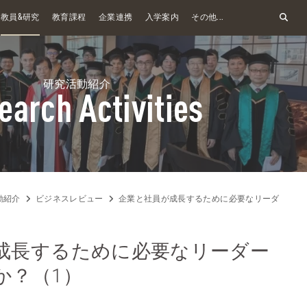
&
教員
研究
教育課程
企業連携
入学案内
その他...
研究活動紹介
earch Activities
動紹介
ビジネスレビュー
企業と社員が成長するために必要なリーダーの本
成長するために必要なリーダー
か？（1）