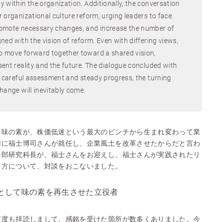
 within the organization. Additionally, the conversation
 organizational culture reform, urging leaders to face
romote necessary changes, and increase the number of
ned with the vision of reform. Even with differing views,
o move forward together toward a shared vision,
ent reality and the future. The dialogue concluded with
h careful assessment and steady progress, the turning
hange will inevitably come.
る味の素が、株価低迷という最大のピンチから生まれ変わって業
陣に福士博司さんが就任し、企業風土を改革させたからだと言わ
一郎研究科長が、福士さんをお迎えし、福士さんが実践されたリ
え方について、対談をおこないました。
として味の素を再生させた立役者
何度も拝読しまして、感銘を受けた箇所が数多くありました。今