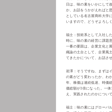
日は、味の素をいかにして
か、お話をうかがえればと
としている名古屋商科大学
いますので、どうぞよろし
福士：
技術系として入社した
時に、味の素の経営に課題
一番の要因は、企業文化と
織論の土台として、企業風
てきたかについて、お話さ
岩澤：
そうですね、まずは
の素がどう変わったか、わか
年、株価は連続低迷、時価総
価総額が3倍になった。一体
え、実践されたのかについ
福士：
味の素にはグローバル