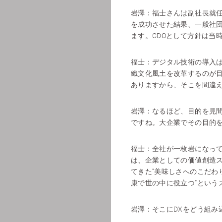
岩澤：
福士さんは副社長就任
を成功させた結果、一般社団法人CDO
ます。CDOとして方針は当
福士：
デジタル技術の導入は
織文化風土を改革するのが目
ありますから、そこを間違
岩澤：
なるほど、目的を見
ですね。大企業でその目的
福士：
全社が一枚岩になっ
は、企業としての価値創造
てきた“美味しさへのこだわ
康で世の中に役立つ“という
岩澤：
そこにDXをどう組み