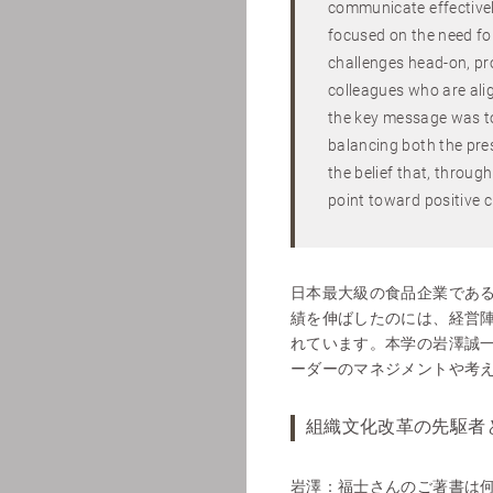
communicate effectively
focused on the need for
challenges head-on, p
colleagues who are alig
the key message was t
balancing both the pres
the belief that, throug
point toward positive c
日本最大級の食品企業であ
績を伸ばしたのには、経営
れています。本学の岩澤誠
ーダーのマネジメントや考
組織文化改革の先駆者
岩澤：
福士さんのご著書は