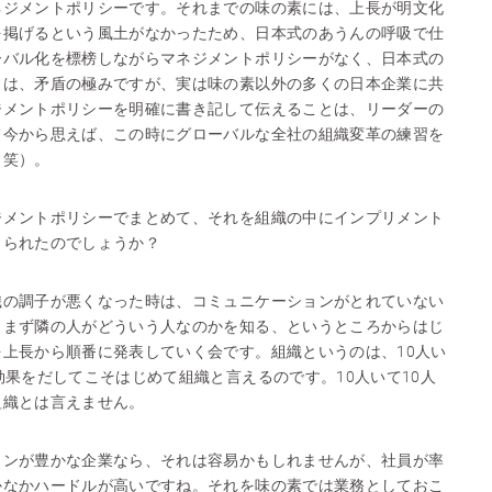
ネジメントポリシーです。それまでの味の素には、上長が明文化
を掲げるという風土がなかったため、日本式のあうんの呼吸で仕
ーバル化を標榜しながらマネジメントポリシーがなく、日本式の
とは、矛盾の極みですが、実は味の素以外の多くの日本企業に共
ジメントポリシーを明確に書き記して伝えることは、リーダーの
て今から思えば、この時にグローバルな全社の組織変革の練習を
（笑）。
ジメントポリシーでまとめて、それを組織の中にインプリメント
とられたのでしょうか？
織の調子が悪くなった時は、コミュニケーションがとれていない
、まず隣の人がどういう人なのかを知る、というところからはじ
上長から順番に発表していく会です。組織というのは、10人い
効果をだしてこそはじめて組織と言えるのです。10人いて10人
組織とは言えません。
ョンが豊かな企業なら、それは容易かもしれませんが、社員が率
かなかハードルが高いですね。それを味の素では業務としておこ