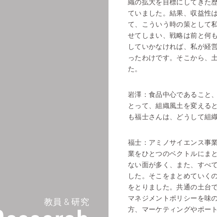
織の拡大を目標にしてきた
ていました。結果、収益性
て、こういう時の策として
せてしまい、戦略は前と何
していかなければ、私が経
ったわけです。そこから、
た。
岩澤：
食品中心であること、
とって、組織風土を変える
も福士さんは、どうして組
福士：
アミノサイエンス事業
業をひとつのベクトルにまと
ない面が多く、また、すべ
した。そこをまとめていく
をとりました。共通の土台
マネジメントポリシーを味
教員 & 研究
方、マーケティングやポート