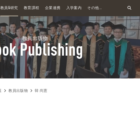
&
教員
研究
教育課程
企業連携
入学案内
その他...
教員出版物
ok Publishing
覧
教員出版物
韓 尚憲