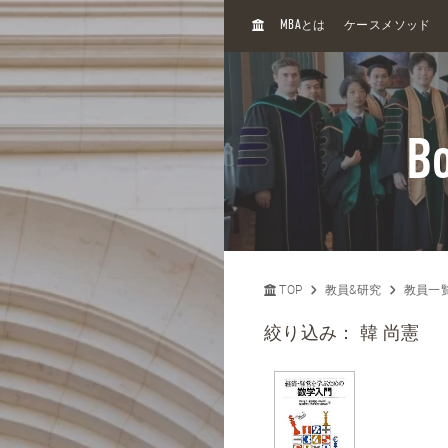
H
MBA
とは
ケースメソッド
O
M
E
Bo
TOP
教員&研究
教員一
絞り込み：
韓 尚憲