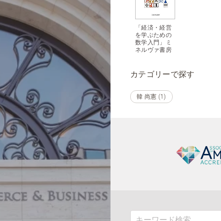
「経済・経営
を学ぶための
数学入門」ミ
ネルヴァ書房
カテゴリーで探す
韓 尚憲 (1)