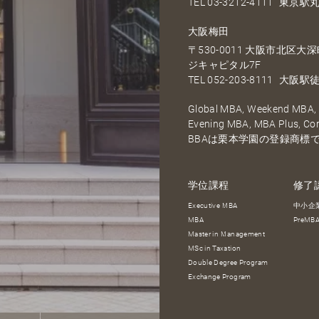
TEL
03-3212-4111
東京駅丸
大阪梅田
〒530-0011 大阪市北区
ジキャピタル7F
TEL
052-203-8111
大阪駅徒
Global MBA, Weekend MBA, F
Evening MBA, MBA Plus, C
BBAは栗本学園の登録商標
学位課程
修了
Executive MBA
中小企
MBA
PreM
Master in Management
MSc in Taxation
Double Degree Program
Exchange Program