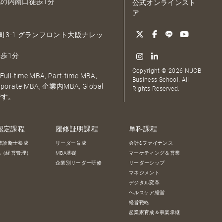
の内南口徒歩1分
公式オンラインスト
ア
大深町3-1 グランフロント大阪ナレッ
歩1分
Copyright © 2026 NUCB
ull-time MBA, Part-time MBA,
Business School. All
orporate MBA, 企業内MBA, Global
Rights Reserved.
です。
認定課程
履修証明課程
単科課程
業診断士養成
リーダー育成
会計&ファイナンス
BA（経営管理）
MBA基礎
マーケティング＆営業
企業別リーダー研修
リーダーシップ
マネジメント
デジタル変革
ヘルスケア経営
経営戦略
起業家育成＆事業承継