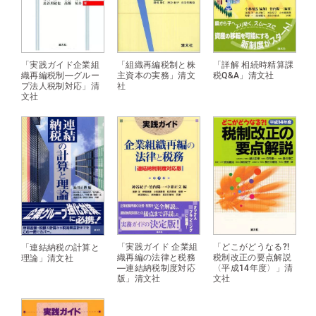
「実践ガイド企業組
「組織再編税制と株
「詳解 相続時精算課
織再編税制―グルー
主資本の実務」清文
税Q&A」清文社
プ法人税制対応」清
社
文社
「どこがどうなる?!
「実践ガイド 企業組
「連結納税の計算と
税制改正の要点解説
織再編の法律と税務
理論」清文社
〈平成14年度〉」清
―連結納税制度対応
文社
版」清文社