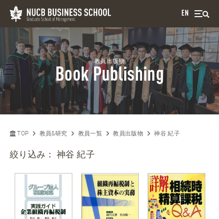
EN
教員出版物
Book Publishing
TOP
教員&研究
教員一覧
教員出版物
神谷 紀子
絞り込み：
神谷 紀子