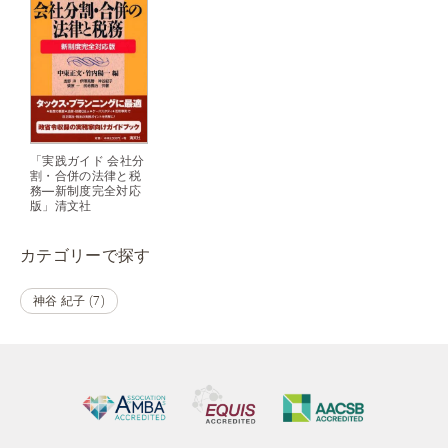
「実践ガイド 会社分
割・合併の法律と税
務―新制度完全対応
版」清文社
カテゴリーで探す
神谷 紀子 (7)