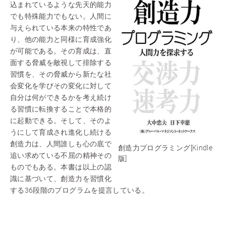
込まれているような先天的能力
でも特殊能力でもない。人間に
与えられている本来の特性であ
り、他の能力と同様に育成強化
が可能である。その育成は、直
面する脅威を敵視して排除する
習慣を、その脅威から新たな社
会変化を学びその変化に対して
自分は何ができるかを考え続け
る習慣に転換することで本格的
に起動できる。そして、そのよ
うにして育成され進化し続ける
創造力は、人間誰しも心の底で
創造力プログラミング[Kindle
追い求めている不屈の精神その
版]
ものでもある。本書は以上の認
識に基づいて、創造力を習慣化
する36段階のプログラムを提言している。