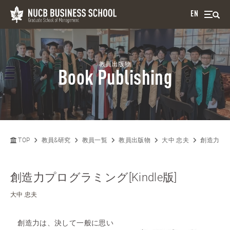
EN
教員出版物
Book Publishing
TOP
教員&研究
教員一覧
教員出版物
大中 忠夫
創造力プログ
創造力プログラミング[Kindle版]
大中 忠夫
創造力は、決して一般に思い